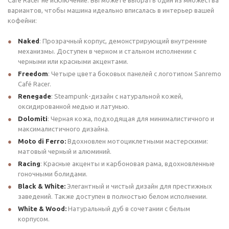
Café Racer не исключение. Вы можете выбрать один из множества
вариантов, чтобы машина идеально вписалась в интерьер вашей
кофейни:
Naked
: Прозрачный корпус, демонстрирующий внутренние
механизмы. Доступен в черном и стальном исполнении с
черными или красными акцентами.
Freedom
: Четыре цвета боковых панелей с логотипом Sanremo
Café Racer.
Renegade
: Steampunk-дизайн с натуральной кожей,
оксидированной медью и латунью.
Dolomiti
: Черная кожа, подходящая для минималистичного и
максималистичного дизайна.
Moto di Ferro:
Вдохновлен мотоциклетными мастерскими:
матовый черный и алюминий.
Racing
: Красные акценты и карбоновая рама, вдохновленные
гоночными болидами.
Black & White:
Элегантный и чистый дизайн для престижных
заведений. Также доступен в полностью белом исполнении.
White & Wood:
Натуральный дуб в сочетании с белым
корпусом.