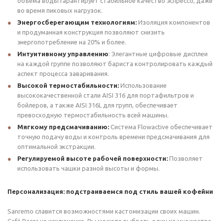
объема воды гарантирует стабильное качество эспрессо, даже
во время пиковых нагрузок.
Энергосберегающим технологиям:
Изоляция компонентов
и продуманная конструкция позволяют снизить
энергопотребление на 20% и более.
Интуитивному управлению
: Элегантные цифровые дисплеи
на каждой группе позволяют бариста контролировать каждый
аспект процесса заваривания.
Высокой термостабильности:
Использование
высококачественной стали AISI 316 для портафильтров и
бойлеров, а также AISI 316L для групп, обеспечивает
превосходную термостабильность всей машины.
Мягкому предсмачиванию:
Система Flowactive обеспечивает
точную подачу воды и контроль времени предсмачивания для
оптимальной экстракции.
Регулируемой высоте рабочей поверхности:
Позволяет
использовать чашки разной высоты и формы.
Персонализация: подстраиваемся под стиль вашей кофейни
Sanremo славится возможностями кастомизации своих машин.