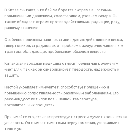
В Китае считают, что бай-ча борется с «тремя высотами»:
повышенными давлением, холестерином, уровнем сахара. Он
также обладает «тремя противодействиями»: радиации, раку,
раннему старению.
Особенно полезным напиток станет для людей с лишним весом,
гипертоников, страдающих от проблем с желудочно-кишечным
трактом, обладающих проблемным обменом веществ.
Китайская народная медицина относит белый чай к элементу
«металл», так как он символизирует твердость, надежность и
защиту.
Настой укрепляет иммунитет, способствует очищению и
повышению сопротивляемости различным заболеваниям. Его
рекомендуют пить при повышенной температуре,
воспалительных процессах.
Принимайте его, если вас преследует стресс и мучает хроническая
усталость. Он снимает симптомы переутомления, успокаивает
тело и ум.