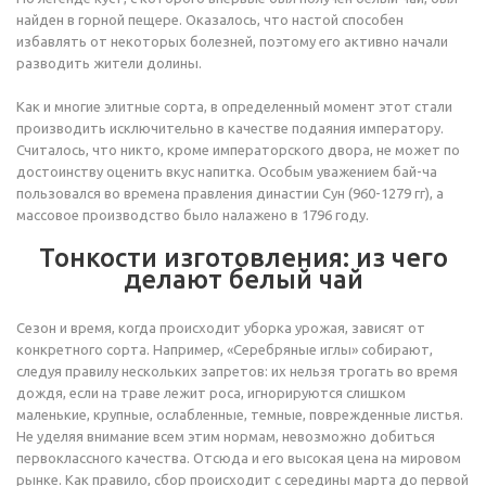
найден в горной пещере. Оказалось, что настой способен
избавлять от некоторых болезней, поэтому его активно начали
разводить жители долины.
Как и многие элитные сорта, в определенный момент этот стали
производить исключительно в качестве подаяния императору.
Считалось, что никто, кроме императорского двора, не может по
достоинству оценить вкус напитка. Особым уважением бай-ча
пользовался во времена правления династии Сун (960-1279 гг), а
массовое производство было налажено в 1796 году.
Тонкости изготовления: из чего
делают белый чай
Сезон и время, когда происходит уборка урожая, зависят от
конкретного сорта. Например, «Серебряные иглы» собирают,
следуя правилу нескольких запретов: их нельзя трогать во время
дождя, если на траве лежит роса, игнорируются слишком
маленькие, крупные, ослабленные, темные, поврежденные листья.
Не уделяя внимание всем этим нормам, невозможно добиться
первоклассного качества. Отсюда и его высокая цена на мировом
рынке. Как правило, сбор происходит с середины марта до первой