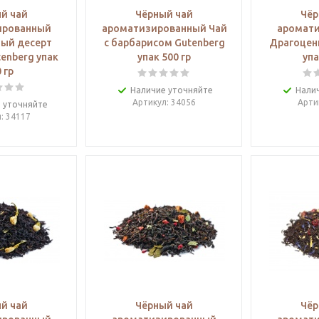
й чай
Чёрный чай
Чёр
ированный
ароматизированный Чай
аромат
ый десерт
с барбарисом Gutenberg
Драгоцен
enberg упак
упак 500 гр
упа
 гр
Наличие уточняйте
Нали
Артикул
: 34056
Арти
 уточняйте
л
: 34117
й чай
Чёрный чай
Чёр