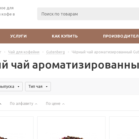
мое для
 кофе в
УСЛУГИ
КАК КУПИТЬ
ПРОИЗВОДИТЕЛ
г
-
Чай для кофейни
-
Gutenberg
-
Чёрный чай ароматизированный Gu
й чай ароматизированны
выпуска
Тип чая
По алфавиту
По цене