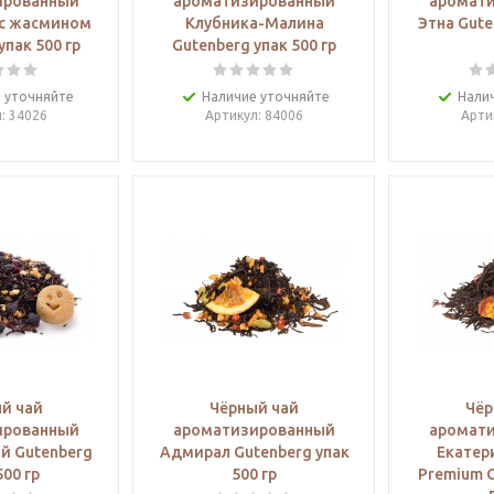
ированный
ароматизированный
аромат
 с жасмином
Клубника-Малина
Этна Gute
упак 500 гр
Gutenberg упак 500 гр
 уточняйте
Наличие уточняйте
Нали
л
: 34026
Артикул
: 84006
Арти
й чай
Чёрный чай
Чёр
ированный
ароматизированный
аромат
й Gutenberg
Адмирал Gutenberg упак
Екатер
500 гр
500 гр
Premium G