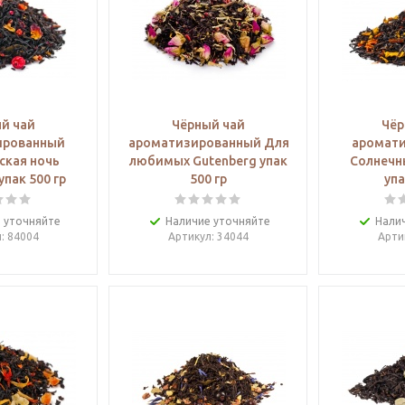
й чай
Чёрный чай
Чёр
ированный
ароматизированный Для
аромат
ская ночь
любимых Gutenberg упак
Солнечн
упак 500 гр
500 гр
упа
 уточняйте
Наличие уточняйте
Нали
л
: 84004
Артикул
: 34044
Арти