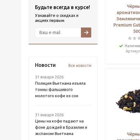
Чёрны
Будьте всегда в курсе!
ароматиз
Узнавайте о скидках и
Земляничн
акциях первым
Premium Gut
500
Наличие
Артику
Новости
Все новости
31 января 2026
Полиция Вьетнама изъяла
тонны фальшивого
молотого кофе из сои
31 января 2026
Цены на кофе падают на
фоне дождей в Бразилии и
экспансии Вьетнама
Чёрны