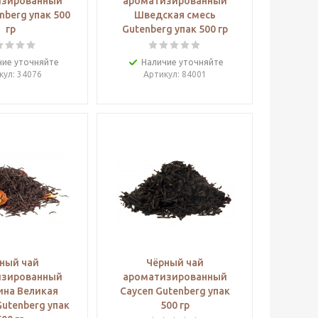
изированный
ароматизированный
nberg упак 500
Шведская смесь
гр
Gutenberg упак 500 гр
чие уточняйте
Наличие уточняйте
кул
: 34076
Артикул
: 84001
ный чай
Чёрный чай
изированный
ароматизированный
ина Великая
Саусеп Gutenberg упак
utenberg упак
500 гр