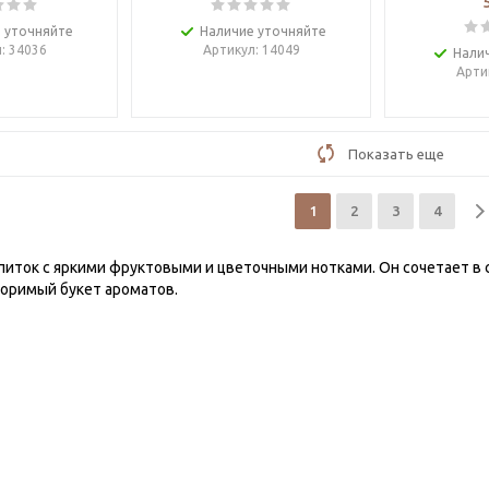
 уточняйте
Наличие уточняйте
л
: 34036
Артикул
: 14049
Нали
Арти
Показать еще
1
2
3
4
питок с яркими фруктовыми и цветочными нотками. Он сочетает в с
оримый букет ароматов.