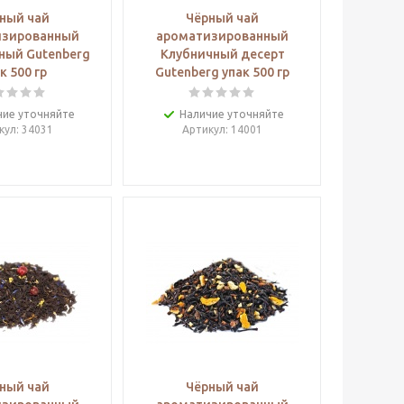
ный чай
Чёрный чай
изированный
ароматизированный
ный Gutenberg
Клубничный десерт
к 500 гр
Gutenberg упак 500 гр
чие уточняйте
Наличие уточняйте
кул
: 34031
Артикул
: 14001
ный чай
Чёрный чай