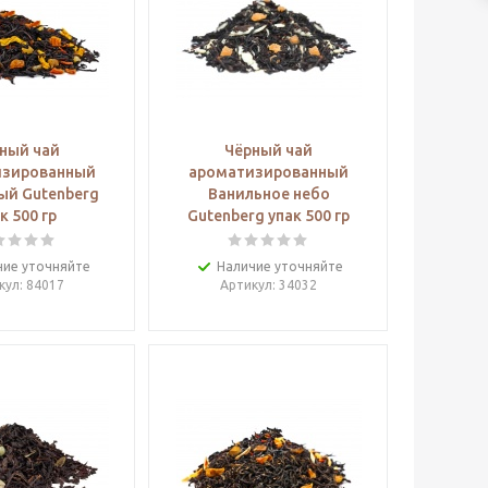
ный чай
Чёрный чай
изированный
ароматизированный
ый Gutenberg
Ванильное небо
к 500 гр
Gutenberg упак 500 гр
чие уточняйте
Наличие уточняйте
кул
: 84017
Артикул
: 34032