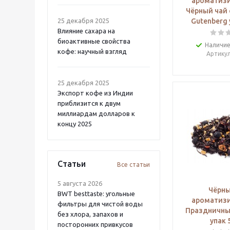
ароматиз
Чёрный чай
25 декабря 2025
Gutenberg 
Влияние сахара на
биоактивные свойства
Наличие
кофе: научный взгляд
Артику
25 декабря 2025
Экспорт кофе из Индии
приблизится к двум
миллиардам долларов к
концу 2025
Статьи
Все статьи
5 августа 2026
Чёрны
BWT besttaste: угольные
ароматиз
фильтры для чистой воды
Праздничны
без хлора, запахов и
упак 
посторонних привкусов