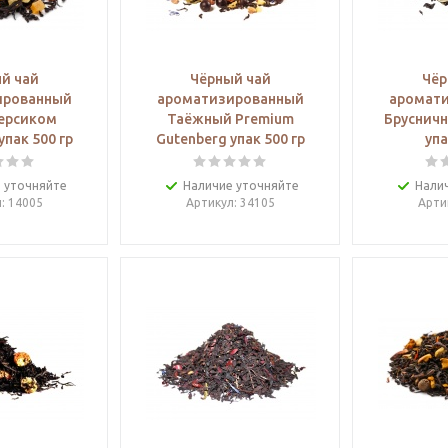
й чай
Чёрный чай
Чёр
ированный
ароматизированный
аромат
персиком
Таёжный Premium
Брусничн
упак 500 гр
Gutenberg упак 500 гр
упа
 уточняйте
Наличие уточняйте
Нали
л
: 14005
Артикул
: 34105
Арти