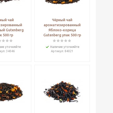
ный чай
Чёрный чай
изированный
ароматизированный
ый Gutenberg
Яблоко-корица
к 500 гр
Gutenberg упак 500 гр
чие уточняйте
Наличие уточняйте
кул
: 34046
Артикул
: 84021