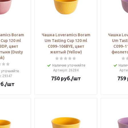
amics Boram
Чашка Loveramics Boram
Чашка Lov
 Cup 120 ml
Um Tasting Cup 120 ml
Um Tast
BDP, цвет
C099-106BYE, цвет
C099-1
тыня (Dusty
желтый (Yellow)
фиолето
nk)
Наличие уточняйте
Нали
Артикул
: 26284
Арти
 уточняйте
л
: 29347
750
руб.
/шт
759
б.
/шт