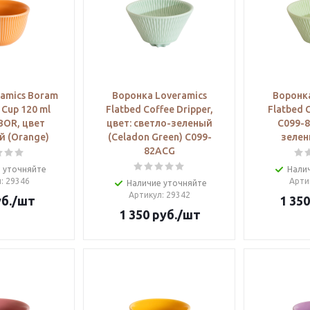
amics Boram
Воронка Loveramics
Воронка
 Cup 120 ml
Flatbed Coffee Dripper,
Flatbed 
BOR, цвет
цвет: светло-зеленый
C099-8
 (Orange)
(Celadon Green) C099-
зелен
82ACG
 уточняйте
Нали
л
: 29346
Арти
Наличие уточняйте
Артикул
: 29342
б.
/шт
1 350
1 350
руб.
/шт