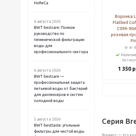
HoReCa
Воронка L
6 августа 2026
Flatbed Cof
BWT bestcare: Полное
C099-90A
руководство по
розовая пус
гигиенической фильтрации
Pi
воды для
профессионального сектора
Наличие
Артику
1 350
р
6 августа 2026
BWT bestcare —
профессиональная защита
питьевой воды от бактерий
для диспенсеров и систем
холодной воды
5 августа 2026
Серия Bre
BWT besttaste: угольные
фильтры для чистой воды
Brewers — это ко