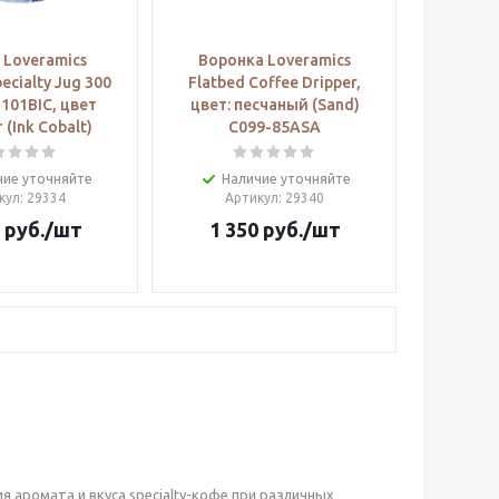
 Loveramics
Воронка Loveramics
ecialty Jug 300
Flatbed Coffee Dripper,
-101BIC, цвет
цвет: песчаный (Sand)
 (Ink Cobalt)
C099-85ASA
чие уточняйте
Наличие уточняйте
кул
: 29334
Артикул
: 29340
руб.
/шт
1 350
руб.
/шт
 аромата и вкуса specialty-кофе при различных