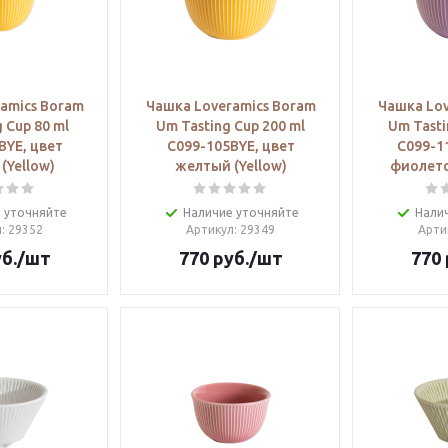
amics Boram
Чашка Loveramics Boram
Чашка Lov
 Cup 80 ml
Um Tasting Cup 200 ml
Um Tasti
BYE, цвет
C099-105BYE, цвет
C099-1
(Yellow)
желтый (Yellow)
фиолето
 уточняйте
Наличие уточняйте
Нали
л
: 29352
Артикул
: 29349
Арти
б.
/шт
770
руб.
/шт
770