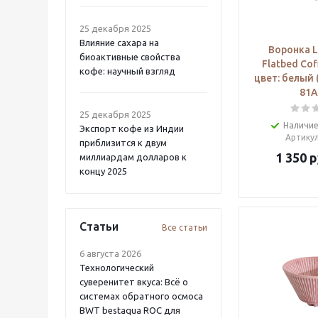
25 декабря 2025
Влияние сахара на
Воронка L
биоактивные свойства
Flatbed Cof
кофе: научный взгляд
цвет: белый 
81
25 декабря 2025
Наличие
Экспорт кофе из Индии
Артику
приблизится к двум
1 350
р
миллиардам долларов к
концу 2025
Статьи
Все статьи
6 августа 2026
Технологический
суверенитет вкуса: Всё о
системах обратного осмоса
BWT bestaqua ROC для