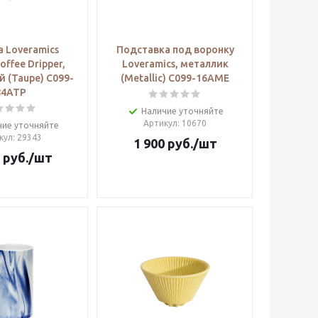
 Loveramics
Подставка под воронку
offee Dripper,
Loveramics, металлик
й (Taupe) C099-
(Metallic) C099-16AME
84ATP
Наличие уточняйте
Артикул
: 10670
чие уточняйте
кул
: 29343
1 900
руб.
/шт
руб.
/шт