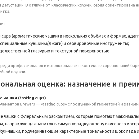
 дегустации. В отличие от классических кружек, серия ориентирована н
питка.
ет:
ng cups (ароматические чашки) в нескольких объёмах и формах, ад
gs (специальные кувшины/джаги) и сервировочные инструменты;
удожественной глазурью и текстурной поверхностью.
реди профессионалов и использовалась в контексте соревнований бариста
йной подачи.
ональная оценка: назначение и пре
е чашки (tasting cups)
лементов Brewers — «tasting cups» с продуманной геометрией и разн
е чашки с флеральным раскрытием, которые помогают максимальн
а, направляющая напиток в самую «сладкую» зону вкусового воспр
tty»-чашки, подчеркивающие характерные тональности шоколада и