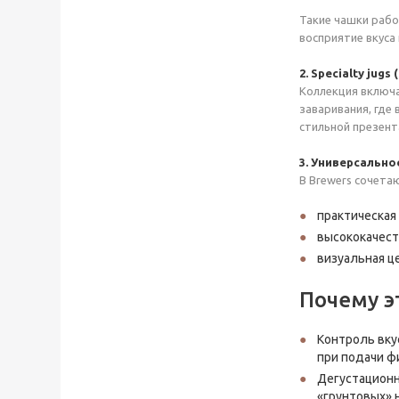
Такие чашки рабо
восприятие вкуса
2. Specialty jug
Коллекция включа
заваривания, где
стильной презент
3. Универсально
В Brewers сочета
практическая
высококачес
визуальная ц
Почему э
Контроль вку
при подачи ф
Дегустационн
«грунтовых» 