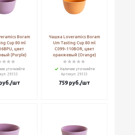
eramics Boram
Чашка Loveramics Boram
ing Cup 80 ml
Um Tasting Cup 80 ml
16BPU, цвет
C099-110BOR, цвет
вый (Purple)
оранжевый (Orange)
чие уточняйте
Наличие уточняйте
кул
: 29355
Артикул
: 29353
руб.
/шт
759
руб.
/шт