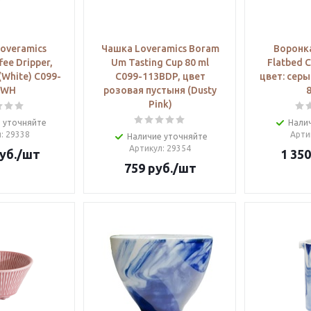
overamics
Чашка Loveramics Boram
Воронка
fee Dripper,
Um Tasting Cup 80 ml
Flatbed C
(White) C099-
C099-113BDP, цвет
цвет: серы
AWH
розовая пустыня (Dusty
Pink)
 уточняйте
Нали
л
: 29338
Арти
Наличие уточняйте
Артикул
: 29354
уб.
/шт
1 350
759
руб.
/шт