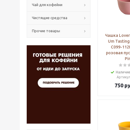
Чай для кофейни
Чистящие средства
Прочие товары
Чашка Lover
Um Tasting
C099-112
розовая пус
Pi
Наличие
Артику
750
ру