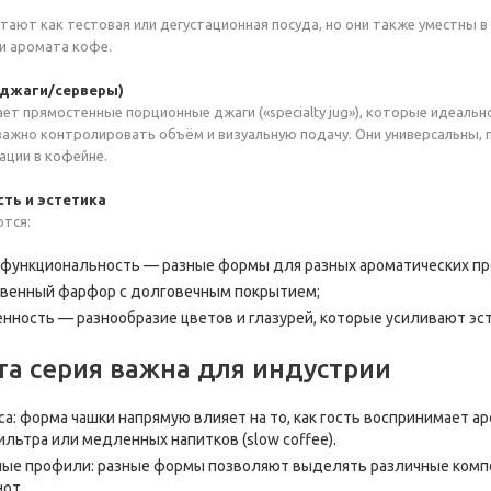
тают как тестовая или дегустационная посуда, но они также уместны в
 и аромата кофе.
s (джаги/серверы)
ет прямостенные порционные джаги («specialty jug»), которые идеальн
 важно контролировать объём и визуальную подачу. Они универсальны, 
ации в кофейне.
сть и эстетика
ются:
 функциональность — разные формы для разных ароматических п
твенный фарфор с долговечным покрытием;
енность — разнообразие цветов и глазурей, которые усиливают э
та серия важна для индустрии
са: форма чашки напрямую влияет на то, как гость воспринимает а
ильтра или медленных напитков (slow coffee).
ые профили: разные формы позволяют выделять различные компо
нот.