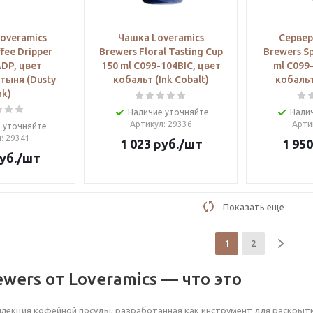
overamics
Чашка Loveramics
Сервер
fee Dripper
Brewers Floral Tasting Cup
Brewers Sp
DP, цвет
150 ml C099-104BIC, цвет
ml C099
тыня (Dusty
кобальт (Ink Cobalt)
кобальт
nk)
Наличие уточняйте
Нали
Артикул
: 29336
Арти
 уточняйте
л
: 29341
1 023
руб.
/шт
1 950
уб.
/шт
Показать еще
1
2
wers от Loveramics — что это
ллекция кофейной посуды, разработанная как инструмент для раскрытия