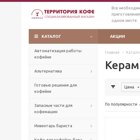
Все необходи
приготовления
одном месте
КАТАЛОГ
АКЦИИ
Автоматизация работы
Главная
-
Катало
кофейни
Керам
Альтернатива
Готовые решения для
Цена
кофейни
По популярности
Запасные части для
кофемашин
Инвентарь бариста
Кофе для кофейни, бара