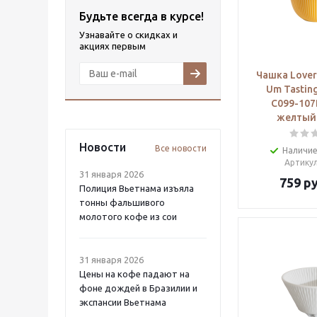
Будьте всегда в курсе!
Узнавайте о скидках и
акциях первым
Чашка Lover
Um Tasting
C099-107
желтый 
Новости
Все новости
Наличие
Артику
31 января 2026
759
ру
Полиция Вьетнама изъяла
тонны фальшивого
молотого кофе из сои
31 января 2026
Цены на кофе падают на
фоне дождей в Бразилии и
экспансии Вьетнама