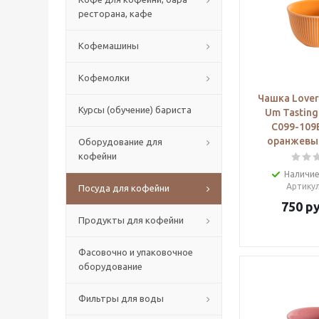
ресторана, кафе
Кофемашины
Кофемолки
Чашка Lover
Курсы (обучение) бариста
Um Tasting
C099-109
оранжевый
Оборудование для
кофейни
Наличие
Артику
Посуда для кофейни
750
ру
Продукты для кофейни
Фасовочно и упаковочное
оборудование
Фильтры для воды