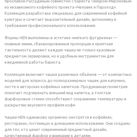
Ярославом Рассадиным совместно с бариста Тимуром Мироновым
из независимого кофейного проекта «Человек и Пароход».
Коллекция разработана специально для современной кофейной
культуры и сочетает выразительный дизайн, эргономику и
требования профессионального использования.
Формы HEN выполнены в эстетике «мягкого футуризма» —
плавные линии, сбалансированные пропорции и приятная
тактильность делают каждую чашку не только красивым
предметом сервировки, но и удобным инструментом для
ежедневной работы бариста.
Коллекция включает чашки различных объёмов — от компактных
моделей для эспрессо до полноразмерных чашек для капучино,
латте и авторских кофейных напитков. Продуманная геометрия
помогает подчеркнуть внешний вид напитка, а толстые
фарфоровые стенки способствуют сохранению температуры и
раскрытию вкусового профиля кофе.
Чашки HEN одинаково органично смотрятся в кофейнях,
ресторанах, гостиницах и домашнем использовании. Они созданы
для тех, кто ценит современный предметный дизайн,
качественный фарфор и внимание к деталям.