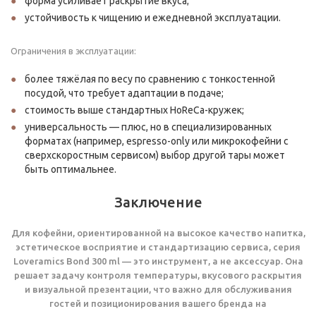
форма усиливает раскрытие вкуса;
устойчивость к чищению и ежедневной эксплуатации.
Ограничения в эксплуатации:
более тяжёлая по весу по сравнению с тонкостенной
посудой, что требует адаптации в подаче;
стоимость выше стандартных HoReCa-кружек;
универсальность — плюс, но в специализированных
форматах (например, espresso-only или микрокофейни с
сверхскоростным сервисом) выбор другой тары может
быть оптимальнее.
Заключение
Для кофейни, ориентированной на высокое качество напитка,
эстетическое восприятие и стандартизацию сервиса, серия
Loveramics Bond 300 ml — это инструмент, а не аксессуар. Она
решает задачу контроля температуры, вкусового раскрытия
и визуальной презентации, что важно для обслуживания
гостей и позиционирования вашего бренда на