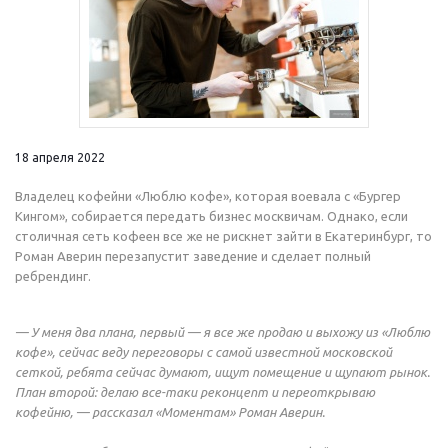
18 апреля 2022
Владелец кофейни «Люблю кофе», которая воевала с «Бургер
Кингом», собирается передать бизнес москвичам. Однако, если
столичная сеть кофеен все же не рискнет зайти в Екатеринбург, то
Роман Аверин перезапустит заведение и сделает полный
ребрендинг.
— У меня два плана, первый — я все же продаю и выхожу из «Люблю
кофе», сейчас веду переговоры с самой известной московской
сеткой, ребята сейчас думают, ищут помещение и щупают рынок.
План второй: делаю все-таки реконцепт и переоткрываю
кофейню, — рассказал «Моментам» Роман Аверин.