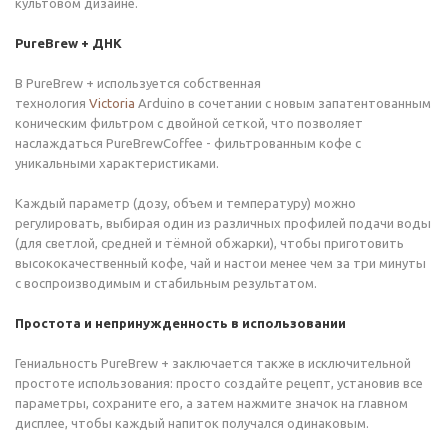
культовом дизайне.
PureBrew + ДНК
В PureBrew + используется собственная
технология
Victoria
Arduino в сочетании с новым запатентованным
коническим фильтром с двойной сеткой, что позволяет
наслаждаться PureBrewCoffee - фильтрованным кофе с
уникальными характеристиками.
Каждый параметр (дозу, объем и температуру) можно
регулировать, выбирая один из различных профилей подачи воды
(для светлой, средней и тёмной обжарки), чтобы приготовить
высококачественный кофе, чай и настои менее чем за три минуты
с воспроизводимым и стабильным результатом.
Простота и непринужденность в использовании
Гениальность PureBrew + заключается также в исключительной
простоте использования: просто создайте рецепт, установив все
параметры, сохраните его, а затем нажмите значок на главном
дисплее, чтобы каждый напиток получался одинаковым.