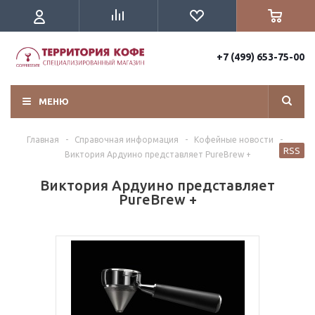
+7 (499) 653-75-00
МЕНЮ
Главная
-
Справочная информация
-
Кофейные новости
-
RSS
Виктория Ардуино представляет PureBrew +
Виктория Ардуино представляет
PureBrew +