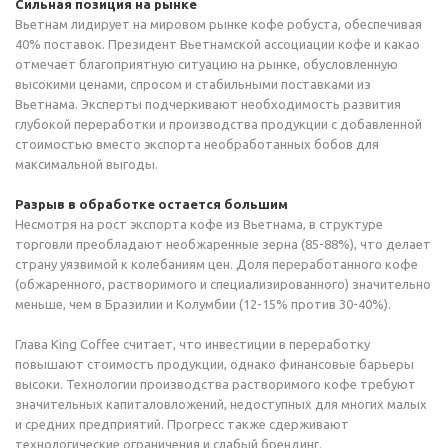
Сильная позиция на рынке
Вьетнам лидирует на мировом рынке кофе робуста, обеспечивая
40% поставок. Президент Вьетнамской ассоциации кофе и какао
отмечает благоприятную ситуацию на рынке, обусловленную
высокими ценами, спросом и стабильными поставками из
Вьетнама. Эксперты подчеркивают необходимость развития
глубокой переработки и производства продукции с добавленной
стоимостью вместо экспорта необработанных бобов для
максимальной выгоды.
Разрыв в обработке остается большим
Несмотря на рост экспорта кофе из Вьетнама, в структуре
торговли преобладают необжаренные зерна (85-88%), что делает
страну уязвимой к колебаниям цен. Доля переработанного кофе
(обжаренного, растворимого и специализированного) значительно
меньше, чем в Бразилии и Колумбии (12-15% против 30-40%).
Глава King Coffee считает, что инвестиции в переработку
повышают стоимость продукции, однако финансовые барьеры
высоки. Технологии производства растворимого кофе требуют
значительных капиталовложений, недоступных для многих малых
и средних предприятий. Прогресс также сдерживают
технологические ограничения и слабый брендинг.