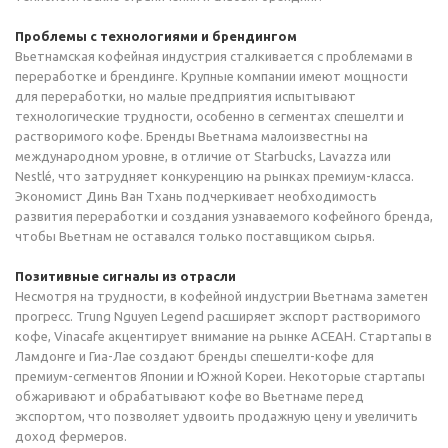
Проблемы с технологиями и брендингом
Вьетнамская кофейная индустрия сталкивается с проблемами в
переработке и брендинге. Крупные компании имеют мощности
для переработки, но малые предприятия испытывают
технологические трудности, особенно в сегментах спешелти и
растворимого кофе. Бренды Вьетнама малоизвестны на
международном уровне, в отличие от Starbucks, Lavazza или
Nestlé, что затрудняет конкуренцию на рынках премиум-класса.
Экономист Динь Ван Тхань подчеркивает необходимость
развития переработки и создания узнаваемого кофейного бренда,
чтобы Вьетнам не оставался только поставщиком сырья.
Позитивные сигналы из отрасли
Несмотря на трудности, в кофейной индустрии Вьетнама заметен
прогресс. Trung Nguyen Legend расширяет экспорт растворимого
кофе, Vinacafe акцентирует внимание на рынке АСЕАН. Стартапы в
Ламдонге и Гиа-Лае создают бренды спешелти-кофе для
премиум-сегментов Японии и Южной Кореи. Некоторые стартапы
обжаривают и обрабатывают кофе во Вьетнаме перед
экспортом, что позволяет удвоить продажную цену и увеличить
доход фермеров.