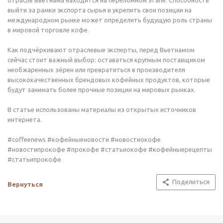
отрасль Вьетнама находится на переломном этапе. Способность
выйти за рамки экспорта сырья и укрепить свои позиции на
международном рынке может определить будущую роль страны
в мировой торговле кофе.
Как подчёркивают отраслевые эксперты, перед Вьетнамом
сейчас стоит важный выбор: оставаться крупным поставщиком
необжаренных зёрен или превратиться в производителя
высококачественных брендовых кофейных продуктов, которые
будут занимать более прочные позиции на мировых рынках.
В статье использованы материалы из открытых источников
интернета.
#coffeenews #кофейныеновости #новостиокофе
#новостипрокофе #прокофе #статьиокофе #кофейныерецепты
#статьипрокофе
Поделиться
Вернуться