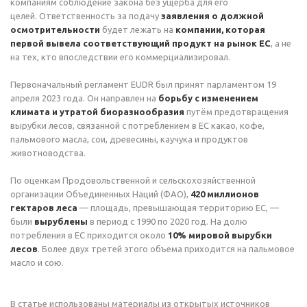
компаниям соблюдение закона без ущерба для его
целей. Ответственность за подачу
заявления о должной
осмотрительности
будет лежать на
компании, которая
первой вывела соответствующий продукт на рынок ЕС
, а не
на тех, кто впоследствии его коммерциализировал.
Первоначальный регламент EUDR был принят парламентом 19
апреля 2023 года. Он направлен на
борьбу с изменением
климата и утратой биоразнообразия
путём предотвращения
вырубки лесов, связанной с потреблением в ЕС какао, кофе,
пальмового масла, сои, древесины, каучука и продуктов
животноводства.
По оценкам Продовольственной и сельскохозяйственной
организации Объединенных Наций (ФАО),
420 миллионов
гектаров леса
— площадь, превышающая территорию ЕС, —
были
вырублены
в период с 1990 по 2020 год. На долю
потребления в ЕС приходится около
10% мировой вырубки
лесов
. Более двух третей этого объема приходится на пальмовое
масло и сою.
В статье использованы материалы из открытых источников