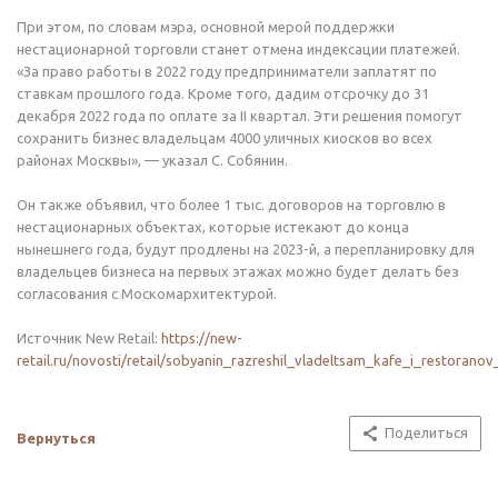
При этом, по словам мэра, основной мерой поддержки
нестационарной торговли станет отмена индексации платежей.
«За право работы в 2022 году предприниматели заплатят по
ставкам прошлого года. Кроме того, дадим отсрочку до 31
декабря 2022 года по оплате за II квартал. Эти решения помогут
сохранить бизнес владельцам 4000 уличных киосков во всех
районах Москвы», — указал С. Собянин.
Он также объявил, что более 1 тыс. договоров на торговлю в
нестационарных объектах, которые истекают до конца
нынешнего года, будут продлены на 2023-й, а перепланировку для
владельцев бизнеса на первых этажах можно будет делать без
согласования с Москомархитектурой.
Источник New Retail:
https://new-
retail.ru/novosti/retail/sobyanin_razreshil_vladeltsam_kafe_i_restorano
Поделиться
Вернуться