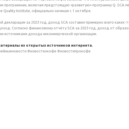
м программам, включая предстоящую «развитую» программу Q. SCA пе
 Quality Institute, официально начиная с 1 октября.
ой декларации за 2023 год, доход SCA составил примерно всего каких-т
оход. Согласно финансовому отчёту SCA за 2023 год, доход от образо
ми источниками дохода некоммерческой организации.
атериалы из открытых источников интернета.
фейныеновости #новостиокофе #новостипрокофе