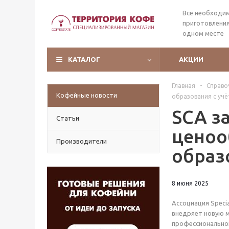
Все необходи
приготовления
одном месте
КАТАЛОГ
АКЦИИ
Главная
-
Справо
Кофейные новости
образования с уч
SCA з
Статьи
ценоо
Производители
образ
8 июня 2025
Ассоциация Specia
внедряет новую 
профессиональног