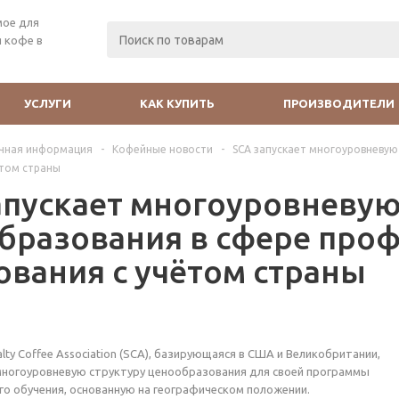
мое для
 кофе в
УСЛУГИ
КАК КУПИТЬ
ПРОИЗВОДИТЕЛИ
чная информация
-
Кофейные новости
-
SCA запускает многоуровневую
ётом страны
апускает многоуровневую
бразования в сфере про
ования с учётом страны
lty Coffee Association (SCA), базирующаяся в США и Великобритании,
многоуровневую структуру ценообразования для своей программы
о обучения, основанную на географическом положении.