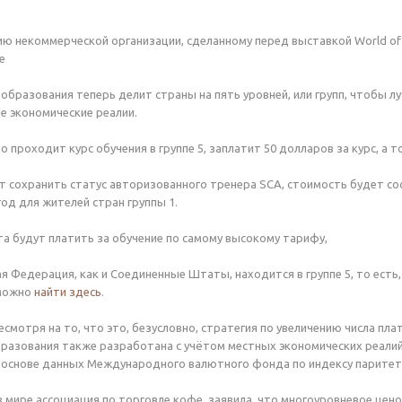
ию некоммерческой организации, сделанному перед выставкой World of
е
образования теперь делит страны на пять уровней, или групп, чтобы л
 экономические реалии.
о проходит курс обучения в группе 5, заплатит 50 долларов за курс, а т
ет сохранить статус авторизованного тренера SCA, стоимость будет со
год для жителей стран группы 1.
та будут платить за обучение по самому высокому тарифу,
ая Федерация, как и Соединенные Штаты, находится в группе 5, то есть,
 можно
найти здесь
.
есмотря на то, что это, безусловно, стратегия по увеличению числа пл
разования также разработана с учётом местных экономических реалий
 основе данных Международного валютного фонда по индексу паритета
в мире ассоциация по торговле кофе, заявила, что многоуровневое цен