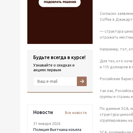
Согласно заявлен
Coffee в Джакарт
— структура цено
отражать местные
Например, тот, кт
Будьте всегда в курсе!
Для тех, кто хоч
Узнавайте о скидках и
и 115 долларов в 
акциях первым
Российские барис
так как, Российск
группы и страны
По данным SCA, н
Новости
Все новости
структура ценооб
сгруппированы на
31 января 2026
Полиция Вьетнама изъяла
SCA, крупнейшая 