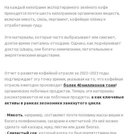
На каждый килограмм экспортируемого зелёного кофе
приходится почти шесть килограммов органических веществ,
включая мякоть, слизь, пергамент, кофейную плёнку и
отработанную гущу.
Эти материалы, которые часто выбрасывают или сжигают,
долгое время считались отходами. Однако, как подчёркивает
доктор Шварц, они богаты химическими, питательными и
энергетическими веществами.
Отчет о развитии кофейной отрасли за 2022–2023 годы
подтверждает эту точку зрения, указывая на то, что кофейная
отрасль ежегодно производит
более 40 миллионов тонн
!
органических побочных продуктов. Теперь эти материалы
рассматриваются не как побочные продукты,
а как ключевые
активы в рамках экономики замкнутого цикла
.
-
Мякоть
, например, составляет почти половину массы вишни и
богата полифенолами, сахарами и клетчаткой. Из неё можно
сделать чай каскара, муку, пектин или даже биогаз.
-
Слизистый сок
, который когда-то был препятствием при