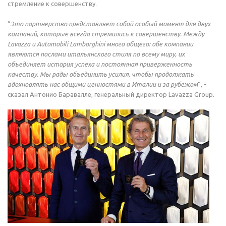
стремление к совершенству.
“
Это партнерство представляет собой особый момент для двух
компаний, которые всегда стремились к совершенству. Между
Lavazza и Automobili Lamborghini много общего: обе компании
являются послами итальянского стиля по всему миру, их
объединяет история успеха и постоянная приверженность
качеству. Мы рады объединить усилия, чтобы продолжать
вдохновлять нас общими ценностями в Италии и за рубежом
”, -
сказал Антонио Баравалле, генеральный директор Lavazza Group.