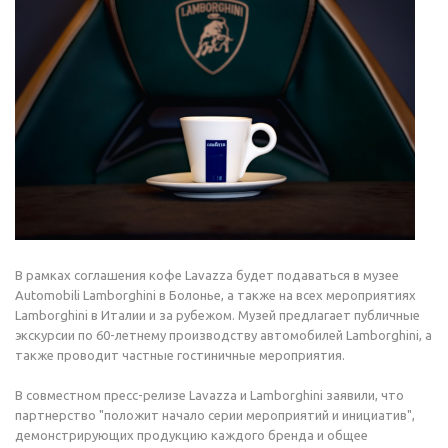
В рамках соглашения кофе Lavazza будет подаваться в музее
Automobili Lamborghini в Болонье, а также на всех мероприятиях
Lamborghini в Италии и за рубежом. Музей предлагает публичные
экскурсии по 60-летнему производству автомобилей Lamborghini, а
также проводит частные гостиничные мероприятия.
В совместном пресс-релизе Lavazza и Lamborghini заявили, что
партнерство "положит начало серии мероприятий и инициатив",
демонстрирующих продукцию каждого бренда и общее