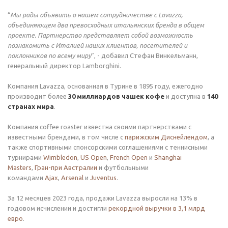
“
Мы рады объявить о нашем сотрудничестве с Lavazza,
объединяющем два превосходных итальянских бренда в общем
проекте. Партнерство представляет собой возможность
познакомить с Италией наших клиентов, посетителей и
поклонников по всему миру
”, - добавил Стефан Винкельманн,
генеральный директор Lamborghini.
Компания Lavazza, основанная в Турине в 1895 году, ежегодно
производит более
30 миллиардов чашек кофе
и доступна в
140
странах мира
.
Компания coffee roaster известна своими партнерствами с
известными брендами, в том числе с
парижским Диснейлендом
, а
также спортивными спонсорскими соглашениями с теннисными
турнирами
Wimbledon
,
US Open
,
French Open
и
Shanghai
Masters
,
Гран-при Австралии
и футбольными
командами
Ajax
,
Arsenal
и
Juventus
.
За 12 месяцев 2023 года, продажи Lavazza выросли на 13% в
годовом исчислении и достигли
рекордной выручки в 3,1 млрд
евро
.