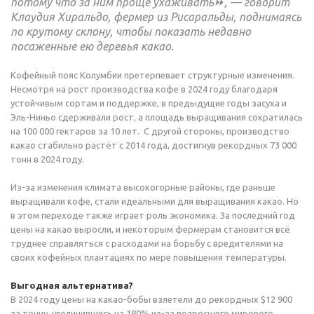
потому что за ним проще ухаживать⏩, — говорит
Клаудия Хиральдо, фермер из Рисаральды, поднимаясь
по крутому склону, чтобы показать недавно
посаженные ею деревья какао.
Кофейный пояс Колумбии претерпевает структурные изменения.
Несмотря на рост производства кофе в 2024 году благодаря
устойчивым сортам и поддержке, в предыдущие годы засуха и
Эль-Ниньо сдерживали рост, а площадь выращивания сократилась
на 100 000 гектаров за 10 лет. С другой стороны, производство
какао стабильно растёт с 2014 года, достигнув рекордных 73 000
тонн в 2024 году.
Из-за изменения климата высокогорные районы, где раньше
выращивали кофе, стали идеальными для выращивания какао. Но
в этом переходе также играет роль экономика. За последний год
цены на какао выросли, и некоторым фермерам становится всё
труднее справляться с расходами на борьбу с вредителями на
своих кофейных плантациях по мере повышения температуры.
Выгодная альтернатива?
В 2024 году цены на какао-бобы взлетели до рекордных $12 900
за тонну, увеличившись на 180% из-за возросшего мирового