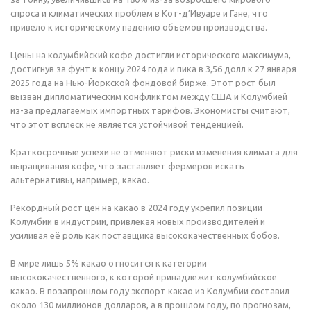
спроса и климатических проблем в Кот-д’Ивуаре и Гане, что
привело к историческому падению объёмов производства.
Цены на колумбийский кофе достигли исторического максимума,
достигнув за фунт к концу 2024 года и пика в 3,56 долл к 27 января
2025 года на Нью-Йоркской фондовой бирже. Этот рост был
вызван дипломатическим конфликтом между США и Колумбией
из-за предлагаемых импортных тарифов. Экономисты считают,
что этот всплеск не является устойчивой тенденцией.
Краткосрочные успехи не отменяют риски изменения климата для
выращивания кофе, что заставляет фермеров искать
альтернативы, например, какао.
Рекордный рост цен на какао в 2024 году укрепил позиции
Колумбии в индустрии, привлекая новых производителей и
усиливая её роль как поставщика высококачественных бобов.
В мире лишь 5% какао относится к категории
высококачественного, к которой принадлежит колумбийское
какао. В позапрошлом году экспорт какао из Колумбии составил
около 130 миллионов долларов, а в прошлом году, по прогнозам,