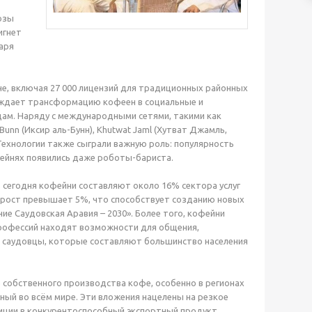
озы
игнет
аря
не, включая 27 000 лицензий для традиционных районных
рждает трансформацию кофеен в социальные и
дам. Наряду с международными сетями, такими как
Bunn (Иксир аль-Бунн), Khutwat Jaml (Хутват Джамль,
 Технологии также сыграли важную роль: популярность
фейнях появились даже роботы-бариста.
 сегодня кофейни составляют около 16% сектора услуг
й рост превышает 5%, что способствует созданию новых
е Саудовская Аравия – 2030». Более того, кофейни
рофессий находят возможности для общения,
 саудовцы, которые составляют большинство населения
 собственного производства кофе, особенно в регионах
нный во всём мире. Эти вложения нацелены на резкое
иции в конкурентоспособный экспортный продукт,