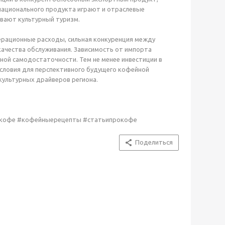
национального продукта играют и отраслевые
вают культурный туризм.
перационные расходы, сильная конкуренция между
качества обслуживания. Зависимость от импорта
ной самодостаточности. Тем не менее инвестиции в
условия для перспективного будущего кофейной
культурных драйверов региона.
окофе #кофейныерецепты #статьипрокофе
Поделиться