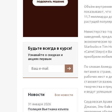
Объём внутреннег
показывают, что 
11,7 миллиарда д
растущей популя
Министерство тор
заведений, пред
экономические пр
Starbucks и Tim H
Будьте всегда в курсе!
«Camel Step») и B
Узнавайте о скидках и
приобрели мобиль
акциях первым
По словам Ахмеда
питания в стране
рабочих мест и д
становятся важны
творчества и пре
и ведут успешные
Новости
Все новости
Саудовская Арави
31 января 2026
Джазан, Эль-Баһа
Полиция Вьетнама изъяла
увеличение объём