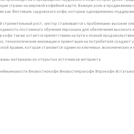
ции страны на мировой кофейной карте. Важную роль в продвижении 
ие как Фестиваль саудовского кофе, которые одновременно поддержи
й стремительный рост, сектор сталкивается с проблемами: высокие о
одимость постоянного обучения персонала для обеспечения высокого 
 кофе также остаётся препятствием на пути к полной продовольствен
во, технологические инновации и ориентация на потребителя создают 
ской Аравии, которая становится одним из ключевых экономических и 
ованы материалы из открытых источников интернета.
фейныеновости #новостиокофе #новостипрокофе #прокофе #статьи