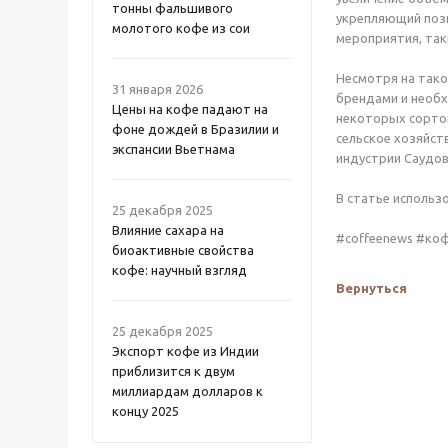
тонны фальшивого
укрепляющий пози
молотого кофе из сои
мероприятия, так
Несмотря на тако
31 января 2026
брендами и необх
Цены на кофе падают на
некоторых сортов
фоне дождей в Бразилии и
сельское хозяйст
экспансии Вьетнама
индустрии Саудов
В статье использ
25 декабря 2025
Влияние сахара на
#coffeenews #ко
биоактивные свойства
кофе: научный взгляд
Вернуться
25 декабря 2025
Экспорт кофе из Индии
приблизится к двум
миллиардам долларов к
концу 2025