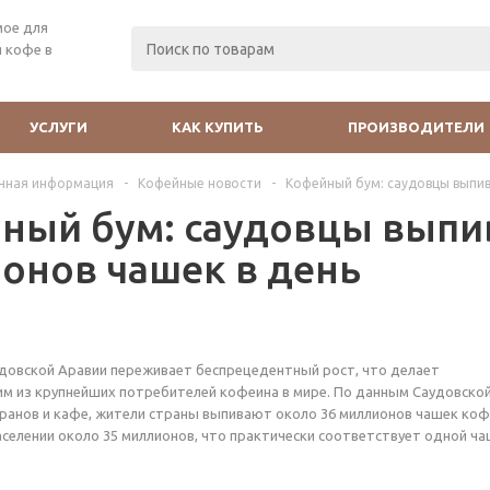
мое для
 кофе в
УСЛУГИ
КАК КУПИТЬ
ПРОИЗВОДИТЕЛИ
чная информация
-
Кофейные новости
-
Кофейный бум: саудовцы выпив
ный бум: саудовцы выпи
онов чашек в день
довской Аравии переживает беспрецедентный рост, что делает
м из крупнейших потребителей кофеина в мире. По данным Саудовско
ранов и кафе, жители страны выпивают около 36 миллионов чашек ко
аселении около 35 миллионов, что практически соответствует одной ч