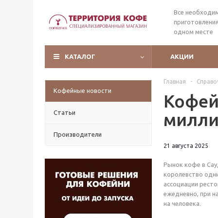
Все необходи
приготовления
одном месте
КАТАЛОГ
АКЦИИ
Главная
-
Справо
Кофейные новости
Кофей
Статьи
милли
Производители
21 августа 2025
Рынок кофе в Сау
королевство одни
ассоциации ресто
ежедневно, при н
на человека.