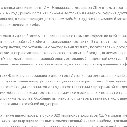
о рынка оценивается в 1,3–1,9 миллиарда долларов США в год, а прогн
к 2027 году рынок кофе на Ближнем Востоке и в Северной Африке дост
олларов, и существенную долю в нём займёт Саудовская Аравия благод
рности спешелти-кофе.
говли выдало более 61 000 лицензий на открытие кофеен по всей стра
лагающих арабский кофе и национальные продукты. Этот рост подтве
остранства, сопоставимые с ресторанами по числу посетителей и дохо
ortons, в стране активно развиваются локальные бренды, включая Elixir 
arn’s, предлагая инновационный опыт, основанный на местной культуре.
ные приложения для заказа и оплаты, а в некоторых современных ко
 аль-Кашкари, генерального директора Ассоциации ресторанов и кафе,
, тогда как ранее лидирующие позиции занимали рестораны. Ежегодны
иверсификации источников дохода в соответствии с программой «Видени
ми «общественными пространствами», где люди разных возрастов и п
дпринимательства. Особенно активно этот сектор развивают молодые
 стартапы в кофейной индустрии.
я также инвестировала около 320 миллионов долларов США в развитие
 и Асир, где выращивается высококачественный хулани-арабика, призна
ов производства и превращение саудовского кофе из культурной трад