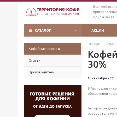
Все необходи
приготовления
одном месте
КАТАЛОГ
АКЦИИ
Главная
-
Справо
Кофейные новости
Кофей
Статьи
30%
Производители
18 сентября 2023
В Австралии инже
обжаренной кофе
Автор исследован
разработала мет