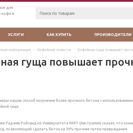
мое для
 кофе в
УСЛУГИ
КАК КУПИТЬ
ПРОИЗВОДИТЕЛИ
чная информация
-
Кофейные новости
-
Кофейная гуща повышает проч
ная гуща повышает прочн
неры нашли способ получения более прочного бетона с использованием
йной гущи.
ия Раджив Ройчанд из Университета RMIT (Австралия) сказал, что ком
од, позволяющий сделать бетон на 30% прочнее путем превращения