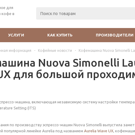
мое для
 кофе в
УСЛУГИ
КАК КУПИТЬ
ПРОИЗВОДИТЕЛИ
чная информация
-
Кофейные новости
-
Кофемашина Nuova Simonelli L
шина Nuova Simonelli Lau
UX для большой проходи
эспрессо-машина, включающая независимую систему настройки темпер
rature Setting (ITS)
ания по производству эспрессо-машин Nuova Simonelli выпустила заме
ей популярной линейке Aurelia под названием
Aurelia Wave UX
, кофемаш