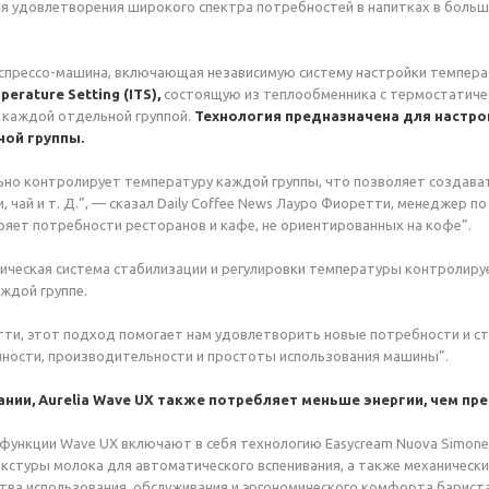
я удовлетворения широкого спектра потребностей в напитках в боль
эспрессо-машина, включающая независимую систему настройки темпер
erature Setting (ITS),
состоящую из теплообменника с термостатиче
 каждой отдельной группой.
Технология предназначена для настро
ой группы.
ьно контролирует температуру каждой группы, что позволяет создава
, чай и т. Д.”, — сказал Daily Coffee News Лауро Фиоретти, менеджер 
яет потребности ресторанов и кафе, не ориентированных на кофе”.
ическая система стабилизации и регулировки температуры контролиру
ждой группе.
ти, этот подход помогает нам удовлетворить новые потребности и ст
нности, производительности и простоты использования машины”.
нии, Aurelia Wave UX также потребляет меньше энергии, чем пр
ункции Wave UX включают в себя технологию Easycream Nuova Simonel
кстуры молока для автоматического вспенивания, а также механически
ва использования, обслуживания и эргономического комфорта бариста