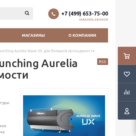
+7 (499) 653-75-00
ЗАКАЗАТЬ ЗВОНОК
МАГАЗИНЫ
О КОМПАНИИ
aunching Aurelia Wave UX для большой проходимости
nching Aurelia
RSS
мости
атуры
тное
ина