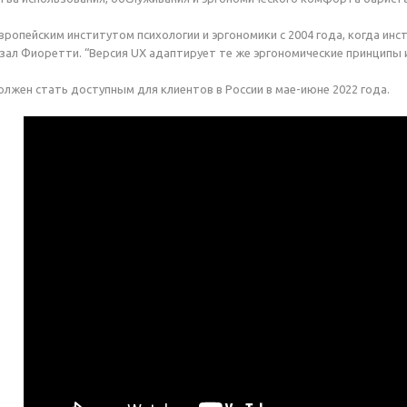
вропейским институтом психологии и эргономики с 2004 года, когда ин
азал Фиоретти. “Версия UX адаптирует те же эргономические принципы
должен стать доступным для клиентов в России в мае-июне 2022 года.