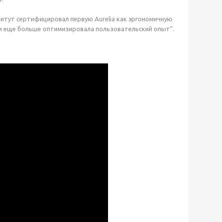
ститут сертифицировал первую Aurelia как эргономичную
 и еще больше оптимизировала пользовательский опыт”.