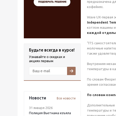
предназначена дл
кофейнях.
Wave UX-первая 
I
ndependent Temp
котлом машины и
каждой отдельн
“ITS самостоятел
молочные напитки
Будьте всегда в курсе!
также удовлетвор
Узнавайте о скидках и
акциях первым
Внутренняя механ
температуры в ка
По словам Фиорет
зрения согласова
По словам компа
Новости
Все новости
Дополнительные ф
31 января 2026
температуры и те
Полиция Вьетнама изъяла
повышение удобст