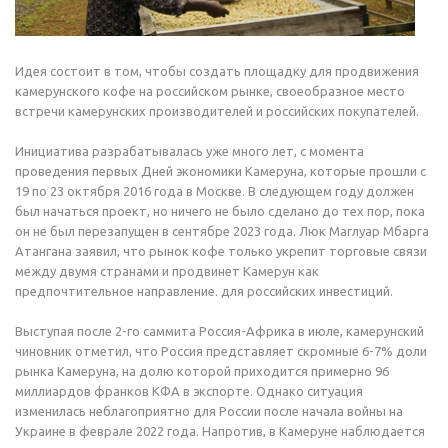
Идея состоит в том, чтобы создать площадку для продвижения
камерунского кофе на российском рынке, своеобразное место
встречи камерунских производителей и российских покупателей.
Инициатива разрабатывалась уже много лет, с момента
проведения первых Дней экономики Камеруна, которые прошли с
19 по 23 октября 2016 года в Москве. В следующем году должен
был начаться проект, но ничего не было сделано до тех пор, пока
он не был перезапущен в сентябре 2023 года. Люк Маглуар Мбарга
Атангана заявил, что рынок кофе только укрепит торговые связи
между двумя странами и продвинет Камерун как
предпочтительное направление. для российских инвестиций.
Выступая после 2-го саммита Россия-Африка в июле, камерунский
чиновник отметил, что Россия представляет скромные 6-7% доли
рынка Камеруна, на долю которой приходится примерно 96
миллиардов франков КФА в экспорте. Однако ситуация
изменилась неблагоприятно для России после начала войны на
Украине в феврале 2022 года. Напротив, в Камеруне наблюдается