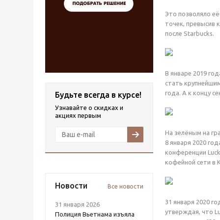
Это позволяло её 
точек, превысив 
после Starbucks.
В январе 2019 год
стать крупнейшим
года. А к концу с
Будьте всегда в курсе!
Узнавайте о скидках и
акциях первым
На зелёным на гра
8 января 2020 го
конференции Luck
кофейной сети в 
Новости
Все новости
31 января 2020 г
31 января 2026
утверждая, что L
Полиция Вьетнама изъяла