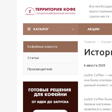
Все необходи
приготовления
одном месте
КАТАЛОГ
АКЦИИ
Главная
-
Справо
Кофейные новости
Истор
Статьи
6 августа 2020
Производители
Luckin Coffee — 
она была основана
данный момент, н
Luckin Coffee бы
первые магазины 
привлекать инвест