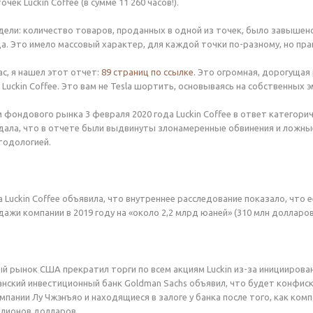
чек Luckin Coffee (в сумме 11 260 часов!).
идели: количество товаров, проданных в одной из точек, было завышен
да. Это имело массовый характер, для каждой точки по-разному, но п
ас, я нашел этот отчет:
89 страниц по ссылке
. Это огромная, дорогущая 
uckin Coffee. Это вам не Tesla шортить, основываясь на собственных э
фондового рынка 3 февраля 2020 года Luckin Coffee в ответ категориче
ала, что в отчете были выдвинуты злонамеренные обвинения и ложны
тодологией.
а Luckin Coffee объявила, что внутреннее расследование показало, что
ажи компании в 2019 году на «около 2,2 млрд юаней» (310 млн долларо
й рынок США прекратил торги по всем акциям Luckin из-за инициирова
анский инвестиционный банк Goldman Sachs объявил, что будет конфис
пании Лу Чжэнъяо и находящиеся в залоге у банка после того, как ко
ллионов долларов.