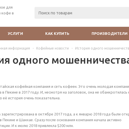
мое для
 кофе в
УСЛУГИ
КАК КУПИТЬ
ПРОИЗВОДИТЕЛИ
чная информация
-
Кофейные новости
-
История одного мошенничества:
ия одного мошенничества:
китайская кофейная компания и сеть кофеен. Это очень молодая компан
 в Пекине в 2017 году. И, несмотря на заголовок, она не обанкротилась 
о её история очень показательна.
ла зарегистрирована в октябре 2017 года, а к январю 2018 года были о
в Пекине и Шанхае. Сразу после основания компания начала активно
иции. И к июлю 2018 привлекла $200 млн.