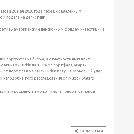
 Nasdaq 20 мая 2020 года перед объявленным
q и подала на делистинг.
претить американским пенсионным фондам инвестиции в
ции торгуются на бирже, а отчетность выглядит
с акциями Luckin на 1–2% от портфеля, уверен,
% от портфеля в акциях Luckin получил серьёзный удар.
ти наподобие того расследования от Muddy Waters
вданным решением и может иметь приоритет перед
Поделиться