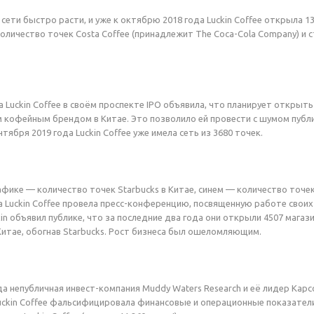
сети быстро расти, и уже к октябрю 2018 года Luckin Coffee открыла 1
количество точек Costa Coffee (принадлежит The Coca-Cola Company) и
а Luckin Coffee в своём проспекте IPO объявила, что планирует открыт
 кофейным брендом в Китае. Это позволило ей провести с шумом публ
ентября 2019 года Luckin Coffee уже имела сеть из 3680 точек.
фике — количество точек Starbucks в Китае, синем — количество точек 
да Luckin Coffee провела пресс-конференцию, посвященную работе свои
in объявил публике, что за последние два года они открыли 4507 мага
Китае, обогнав Starbucks. Рост бизнеса был ошеломляющим.
ода непубличная инвест-компания Muddy Waters Research и её лидер Кар
uckin Coffee фальсифицировала финансовые и операционные показатели