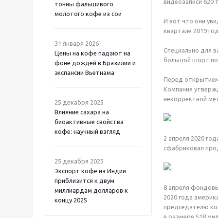
видеозаписи 620 то
тонны фальшивого
молотого кофе из сои
И вот что они ув
квартале 2019 го
31 января 2026
Специально для в
Цены на кофе падают на
большой шорт по L
фоне дождей в Бразилии и
экспансии Вьетнама
Перед открытием 
Компания утвержд
некорректной ме
25 декабря 2025
Влияние сахара на
биоактивные свойства
кофе: научный взгляд
2 апреля 2020 год
сфабриковал прод
25 декабря 2025
Экспорт кофе из Индии
приблизится к двум
8 апреля фондовы
миллиардам долларов к
2020 года америк
концу 2025
председателю ком
в размере 518 ми