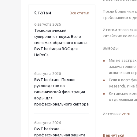
После более чем 
Статьи
Все статьи
требованием о дел
6 августа 2026
Итогом этого ска
Технологический
китайские компан
суверенитет вкуса: Всё о
системах обратного осмоса
Выводы:
BWT bestaqua ROC для
HoReCa
Мы не застрах
замечательно 
испытывал стр
6 августа 2026
BWT bestcare: Полное
Если в портфе
руководство по
Research. И не
гигиенической фильтрации
Китайские ком
воды для
отдельными а
профессионального сектора
Источник
vc.ru
6 августа 2026
BWT bestcare —
профессиональная защита
Вернуться