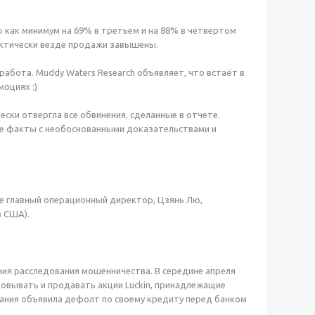
о как минимум на 69% в третьем и на 88% в четвертом
рактически везде продажи завышены.
работа. Muddy Waters Research объявляет, что встаёт в
моциях :)
ски отвергла все обвинения, сделанные в отчете.
е факты с необоснованными доказательствами и
 ее главный операционный директор, Цзянь Лю,
в США).
ния расследования мошенничества. В середине апреля
ковывать и продавать акции Luckin, принадлежащие
мпания объявила дефолт по своему кредиту перед банком