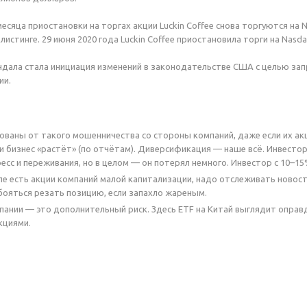
месяца приостановки на торгах акции Luckin Coffee снова торгуются на
истинге. 29 июня 2020 года Luckin Coffee приостановила торги на Nasda
ндала стала инициация изменений в законодательстве США с целью за
ии.
ованы от такого мошенничества со стороны компаний, даже если их ак
и бизнес «растёт» (по отчётам). Диверсификация — наше всё. Инвестор 
есс и переживания, но в целом — он потерял немного. Инвестор с 10–15
ле есть акции компаний малой капитализации, надо отслеживать новос
 бояться резать позицию, если запахло жареным.
пании — это дополнительный риск. Здесь ETF на Китай выглядит опра
кциями.