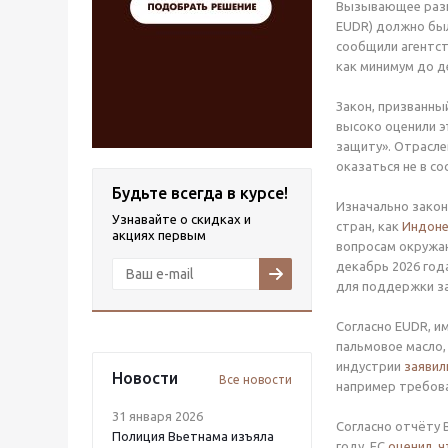
Вызывающее разно
EUDR) должно был
сообщили агентст
как минимум до д
Закон, призванны
высоко оценили э
защиту». Отраслев
оказаться не в с
Будьте всегда в курсе!
Изначально закон
Узнавайте о скидках и
стран, как
Индоне
акциях первым
вопросам окружаю
декабрь 2026 год
для поддержки за
Согласно EUDR, и
пальмовое масло,
индустрии
заявил
Новости
Все новости
например требова
31 января 2026
Согласно отчёту
Полиция Вьетнама изъяла
году. ЕС
оценил, ч