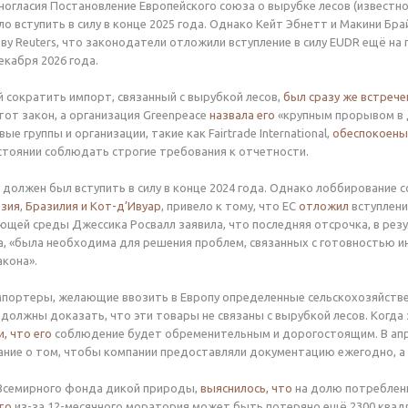
гласия Постановление Европейского союза о вырубке лесов (известно
о вступить в силу в конце 2025 года. Однако Кейт Эбнетт и Макини Бра
ву Reuters, что законодатели отложили вступление в силу EUDR ещё на 
екабря 2026 года.
й сократить импорт, связанный с вырубкой лесов,
был сразу же встрече
тот закон, а организация Greenpeace
назвала его
«крупным прорывом в д
ые группы и организации, такие как Fairtrade International,
обеспокоены
остоянии соблюдать строгие требования к отчетности.
 должен был вступить в силу в конце 2024 года. Однако лоббирование 
зия
,
Бразилия и Кот-д’Ивуар
, привело к тому, что ЕС
отложил
вступление
щей среды Джессика Росвалл заявила, что последняя отсрочка, в резул
а, «была необходима для решения проблем, связанных с готовностью
кона».
мпортеры, желающие ввозить в Европу определенные сельскохозяйствен
 должны доказать, что эти товары не связаны с вырубкой лесов. Когда 
и, что его
соблюдение будет обременительным и дорогостоящим. В ап
ние о том, чтобы компании предоставляли документацию ежегодно, а 
 Всемирного фонда дикой природы,
выяснилось, что
на долю потреблени
то
из-за 12-месячного моратория может быть потеряно ещё 2300 квадр