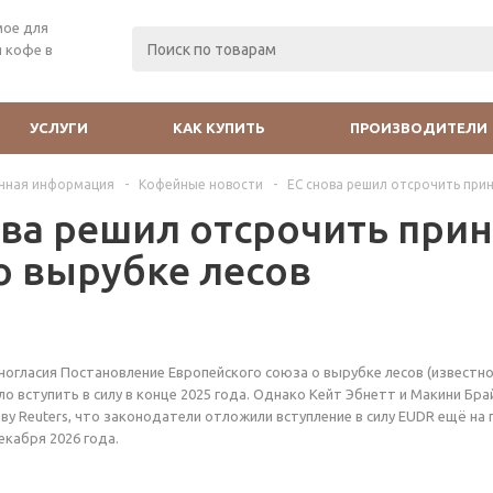
мое для
 кофе в
УСЛУГИ
КАК КУПИТЬ
ПРОИЗВОДИТЕЛИ
чная информация
-
Кофейные новости
-
ЕС снова решил отсрочить при
ова решил отсрочить прин
о вырубке лесов
гласия Постановление Европейского союза о вырубке лесов (известно
о вступить в силу в конце 2025 года. Однако Кейт Эбнетт и Макини Бра
ву Reuters, что законодатели отложили вступление в силу EUDR ещё на 
екабря 2026 года.