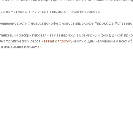
ованы материалы из открытых источников интернета.
фейныеновости #новостиокофе #новостипрокофе #прокофе #статьи
ганизации раскритиковали эту задержку, а Всемирный фонд дикой пр
нс тропических лесов
назвал отсрочку
«вопиющим нарушением всех об
и изменения климата».