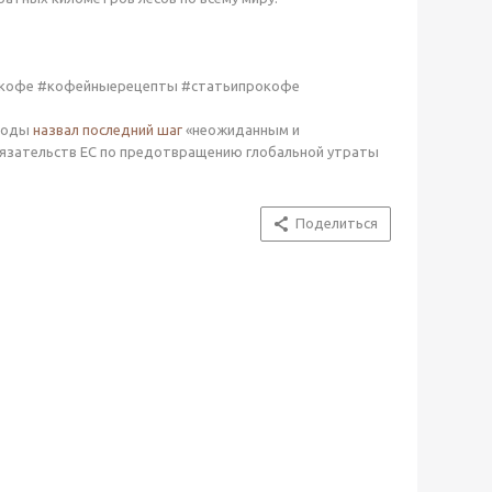
окофе #кофейныерецепты #статьипрокофе
ироды
назвал последний шаг
«неожиданным и
язательств ЕС по предотвращению глобальной утраты
Поделиться