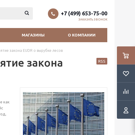
+7 (499) 653-75-00
ЗАКАЗАТЬ ЗВОНОК
МАГАЗИНЫ
О КОМПАНИИ
нятие закона EUDR о вырубке лесов
ятие закона
RSS
е как
йс
год,