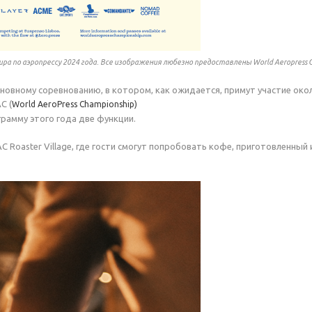
а по аэропрессу 2024 года. Все изображения любезно предоставлены World Aeropress C
сновному соревнованию, в котором, как ожидается, примут участие око
C (
World AeroPress Championship)
рамму этого года две функции.
 Roaster Village, где гости смогут попробовать кофе, приготовленны