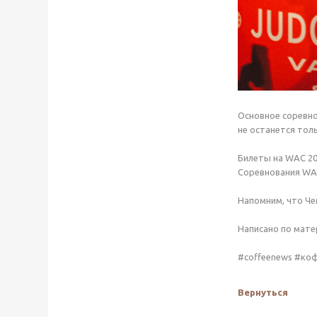
Основное соревно
не останется тол
Билеты на WAC 202
Соревнования WAC
Напомним, что Че
Написано по мате
#coffeenews #ко
Вернуться