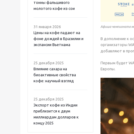
тонны фальшивого
молотого кофе из сои
31 января 2026
Афиша чемпионата мир
Цены на кофе падают на
фоне дождей в Бразилии и
В дополнение к о
экспансии Вьетнама
организаторы WA
добавляют в прог
25 декабря 2025
Первым будет WAC
Влияние сахара на
Европы.
биоактивные свойства
кофе: научный взгляд
25 декабря 2025
Экспорт кофе из Индии
приблизится к двум
миллиардам долларов к
концу 2025