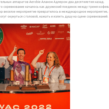
ельных аппаратов Aerobie Аланом Адлером два десятилетия назад.
что соревнование началось как дружеский поединок между тремя кофева
 пор веселое мероприятие превратилось в международное мероприятие, 
гут окунуться с головой, нажать и излить душу на сцене соревнований.