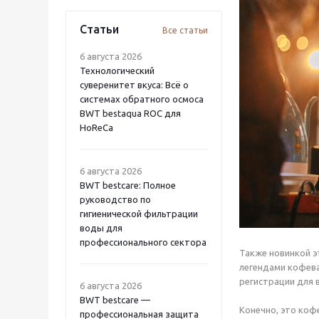
Статьи
Все статьи
6 августа 2026
Технологический
суверенитет вкуса: Всё о
системах обратного осмоса
BWT bestaqua ROC для
HoReCa
6 августа 2026
BWT bestcare: Полное
руководство по
гигиенической фильтрации
воды для
профессионального сектора
Также новинкой эт
легендами кофева
регистрации для 
6 августа 2026
BWT bestcare —
Конечно, это коф
профессиональная защита