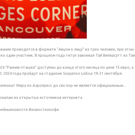
вание проводится в формате "лицом к лицу" из трех человек, при этом
ько один участник. В прошлом году титул завоевал Тай Випвасутт из Та
4 "Ранние пташки" доступны до конца этого месяца по цене 15 евро, а 
 2024 года пройдут на стадионе Suspenso Lisboa 19-21 сентября.
мпионат Мира по Аэропресс до сих пор не является официальным...
риалам из открытых источников интернета.
фейныеновости #новостиокофе