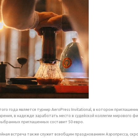
ого года является турнир AeroPress Invitational, в котором приглашен
рения, в надежде заработать место в судейской коллегии мирового фи
выбранных приглашенных составит 50 евро.
ейная встреча также служит всеобщим празднованием Аэропресса, скро