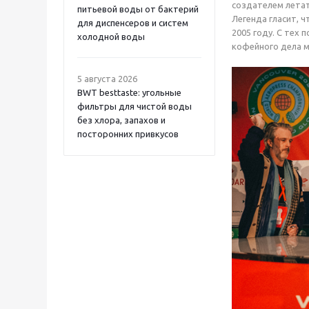
создателем летат
питьевой воды от бактерий
Легенда гласит, 
для диспенсеров и систем
2005 году. С тех
холодной воды
кофейного дела мо
5 августа 2026
BWT besttaste: угольные
фильтры для чистой воды
без хлора, запахов и
посторонних привкусов