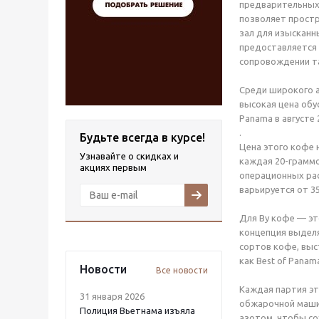
предварительных 
позволяет прост
зал для изысканн
предоставляется 
сопровождении та
Среди широкого а
высокая цена обу
Panama в августе 
.
Будьте всегда в курсе!
Цена этого кофе 
Узнавайте о скидках и
каждая 20-граммов
акциях первым
операционных рас
варьируется от 3
Для Ву кофе — это
концепция выделя
сортов кофе, выс
как Best of Panama
Новости
Все новости
Каждая партия эт
31 января 2026
обжарочной маши
Полиция Вьетнама изъяла
азотом, чтобы со