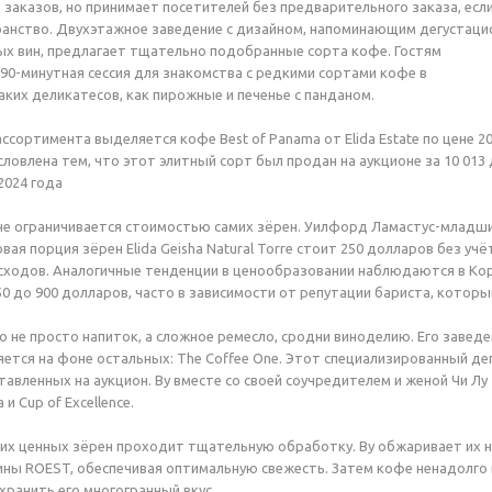
заказов, но принимает посетителей без предварительного заказа, есл
ранство. Двухэтажное заведение с дизайном, напоминающим дегустац
ых вин, предлагает тщательно подобранные сорта кофе. Гостям
90-минутная сессия для знакомства с редкими сортами кофе в
ких деликатесов, как пирожные и печенье с панданом.
ссортимента выделяется кофе Best of Panama от Elida Estate по цене 2
словлена тем, что этот элитный сорт был продан на аукционе за 10 013
2024 года
не ограничивается стоимостью самих зёрен. Уилфорд Ламастус-младший,
ая порция зёрен Elida Geisha Natural Torre стоит 250 долларов без уч
ходов. Аналогичные тенденции в ценообразовании наблюдаются в Коре
50 до 900 долларов, часто в зависимости от репутации бариста, которы
 не просто напиток, а сложное ремесло, сродни виноделию. Его заведен
ется на фоне остальных: The Coffee One. Этот специализированный д
тавленных на аукцион. Ву вместе со своей соучредителем и женой Чи Л
 и Cup of Excellence.
их ценных зёрен проходит тщательную обработку. Ву обжаривает их 
ны ROEST, обеспечивая оптимальную свежесть. Затем кофе ненадолго
хранить его многогранный вкус.