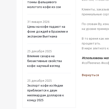
тонны фальшивого
молотого кофе из сои
Клиенты, заказыв
премиальные сорт
31 января 2026
По словам Ву, из
Цены на кофе падают на
на уровне пример
фоне дождей в Бразилии и
экспансии Вьетнама
В то время как н
процветать.
В мире элитного 
25 декабря 2025
Влияние сахара на
Использованы ма
биоактивные свойства
#coffeenews #ко
кофе: научный взгляд
Вернуться
25 декабря 2025
Экспорт кофе из Индии
приблизится к двум
миллиардам долларов к
концу 2025