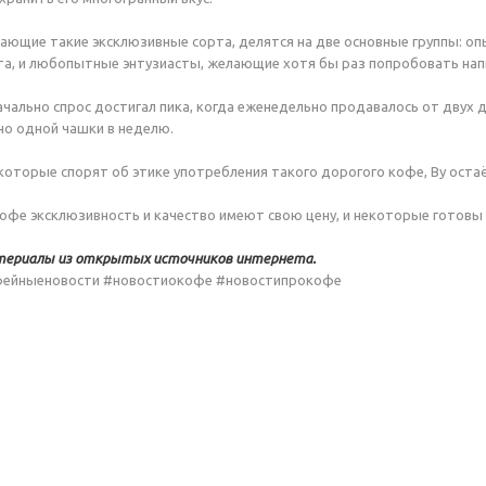
ающие такие эксклюзивные сорта, делятся на две основные группы: 
а, и любопытные энтузиасты, желающие хотя бы раз попробовать напи
начально спрос достигал пика, когда еженедельно продавалось от двух
но одной чашки в неделю.
екоторые спорят об этике употребления такого дорогого кофе, Ву оста
кофе эксклюзивность и качество имеют свою цену, и некоторые готовы 
териалы из открытых источников интернета.
фейныеновости #новостиокофе #новостипрокофе