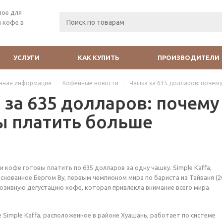
мое для
 кофе в
УСЛУГИ
КАК КУПИТЬ
ПРОИЗВОДИТЕЛИ
чная информация
-
Кофейные новости
-
Чашка за 635 долларов: почем
 за 635 долларов: почему
ы платить больше
 кофе готовы платить по 635 долларов за одну чашку. Simple Kaffa,
снованное Бергом Ву, первым чемпионом мира по бариста из Тайваня (20
юзивную дегустацию кофе, которая привлекла внимание всего мира.
 Simple Kaffa, расположенное в районе Хуашань, работает по системе