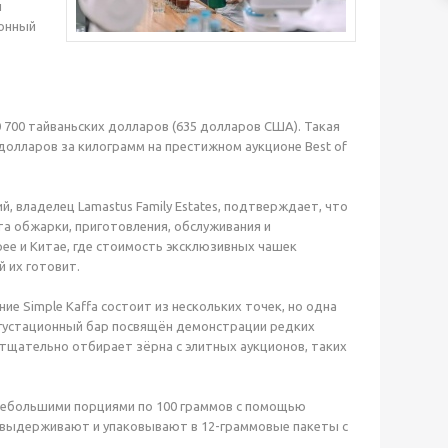
и
ионный
0 700 тайваньских долларов (635 долларов США). Такая
 долларов за килограмм на престижном аукционе Best of
 владелец Lamastus Family Estates, подтверждает, что
ёта обжарки, приготовления, обслуживания и
е и Китае, где стоимость эксклюзивных чашек
й их готовит.
ие Simple Kaffa состоит из нескольких точек, но одна
егустационный бар посвящён демонстрации редких
у тщательно отбирает зёрна с элитных аукционов, таких
небольшими порциями по 100 граммов с помощью
 выдерживают и упаковывают в 12-граммовые пакеты с