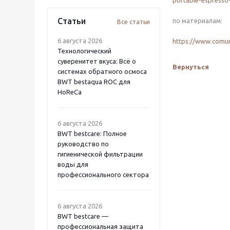
portable-espresso
Статьи
по материалам:
Все статьи
6 августа 2026
https://www.comun
Технологический
суверенитет вкуса: Всё о
Вернуться
системах обратного осмоса
BWT bestaqua ROC для
HoReCa
6 августа 2026
BWT bestcare: Полное
руководство по
гигиенической фильтрации
воды для
профессионального сектора
6 августа 2026
BWT bestcare —
профессиональная защита