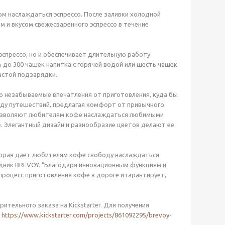
м наслаждаться эспрессо. После заливки холодной
 и вкусом свежесваренного эспрессо в течение
спрессо, но и обеспечивает длительную работу
до 300 чашек напитка с горячей водой или шесть чашек
астой подзарядки.
о незабываемые впечатления от приготовления, куда бы
реду путешествий, предлагая комфорт от привычного
ы позволяют любителям кофе наслаждаться любимыми
ге. Элегантный дизайн и разнообразие цветов делают ее
торая дает любителям кофе свободу наслаждаться
рудник BREVOY. “Благодаря инновационным функциям и
процесс приготовления кофе в дороге и гарантирует,
тельного заказа на Kickstarter. Для получения
е
https://www.kickstarter.com/projects/861092295/brevoy-