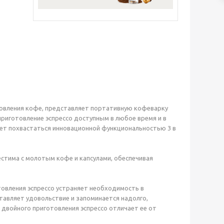
товления кофе, представляет портативную кофеварку
приготовление эспрессо доступным в любое время и в
жет похвастаться инновационной функциональностью 3 в
естима с молотым кофе и капсулами, обеспечивая
товления эспрессо устраняет необходимость в
авляет удовольствие и запоминается надолго,
 двойного приготовления эспрессо отличает ее от