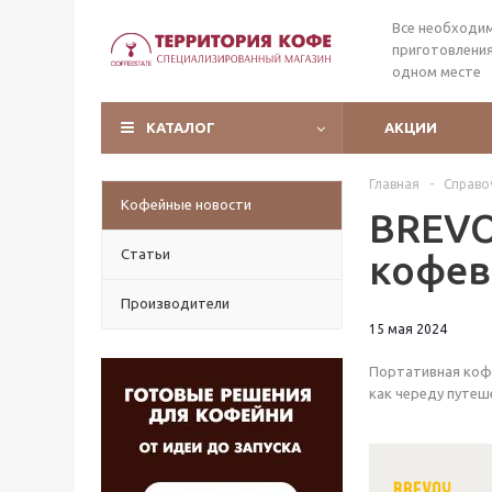
Все необходи
приготовления
одном месте
КАТАЛОГ
АКЦИИ
Главная
-
Справо
Кофейные новости
BREVO
Статьи
кофев
Производители
15 мая 2024
Портативная кофе
как череду путеш