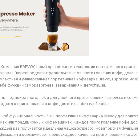
 Компания BREVOY, новатор в области технологии портативного приго
 которая “переопределяет удовольствие от приготовления кофе, делая 
мпактная и универсальная портативная кофеварка Brevoy Espresso мо
себе функции саморазогрева, заваривания и дегустации.
 для однократного, так и для двойного приготовления эспрессо и совм
одход к приготовлению кофе для всех любителей кофе.
ьной функциональности 3 в 1 портативная кофеварка Brevoy для приго
ках или традиционных кофемашинах. Каждое приготовление кофе дост
аждый раз получается идеальная чашка эспрессо. Новаторская функция
фемашин и обеспечивает превосходное качество приготовления кофе.