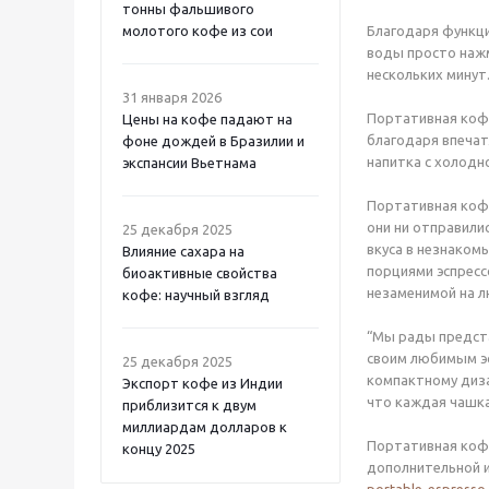
тонны фальшивого
молотого кофе из сои
Благодаря функци
воды просто нажм
нескольких минут
31 января 2026
Портативная кофе
Цены на кофе падают на
благодаря впечат
фоне дождей в Бразилии и
напитка с холодн
экспансии Вьетнама
Портативная кофе
они ни отправили
25 декабря 2025
вкуса в незнаком
Влияние сахара на
порциями эспресс
биоактивные свойства
незаменимой на л
кофе: научный взгляд
“Мы рады предста
своим любимым эс
25 декабря 2025
компактному диза
Экспорт кофе из Индии
что каждая чашка
приблизится к двум
миллиардам долларов к
Портативная кофе
концу 2025
дополнительной и