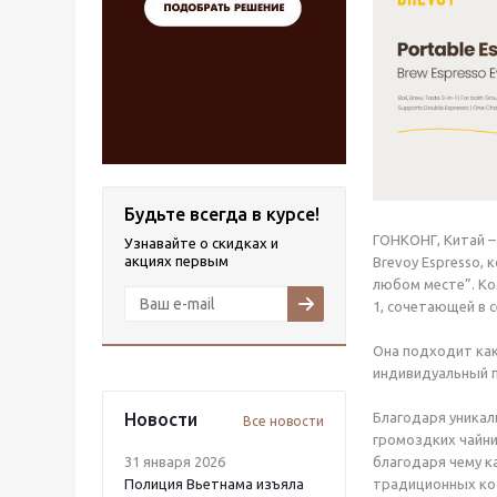
Будьте всегда в курсе!
ГОНКОНГ, Китай –
Узнавайте о скидках и
акциях первым
Brevoy Espresso,
любом месте”. Ко
1, сочетающей в 
Она подходит как
индивидуальный п
Новости
Благодаря уникал
Все новости
громоздких чайни
31 января 2026
благодаря чему к
Полиция Вьетнама изъяла
традиционных ко