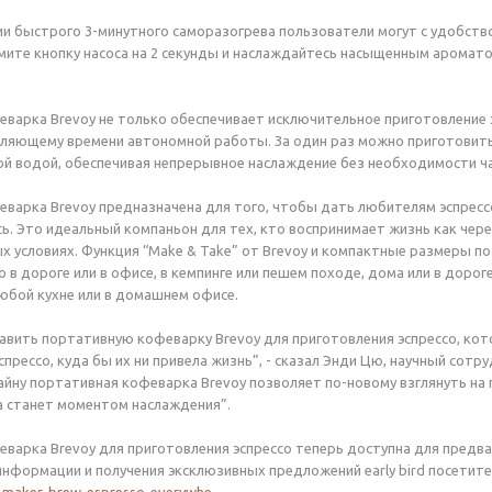
и быстрого 3-минутного саморазогрева пользователи могут с удобство
ите кнопку насоса на 2 секунды и наслаждайтесь насыщенным ароматом
.
варка Brevoy не только обеспечивает исключительное приготовление э
ляющему времени автономной работы. За один раз можно приготовить 
ой водой, обеспечивая непрерывное наслаждение без необходимости ч
варка Brevoy предназначена для того, чтобы дать любителям эспресс
сь. Это идеальный компаньон для тех, кто воспринимает жизнь как че
ых условиях. Функция “Make & Take” от Brevoy и компактные размер
о в дороге или в офисе, в кемпинге или пешем походе, дома или в доро
юбой кухне или в домашнем офисе.
вить портативную кофеварку Brevoy для приготовления эспрессо, ко
прессо, куда бы их ни привела жизнь”, - сказал Энди Цю, научный сот
йну портативная кофеварка Brevoy позволяет по-новому взглянуть на 
 станет моментом наслаждения”.
варка Brevoy для приготовления эспрессо теперь доступна для предвари
нформации и получения эксклюзивных предложений early bird посетит