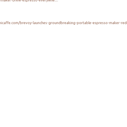
-maker-brew-espresso-everywhe...
.
icaffe.com/brevoy-launches-groundbreaking-portable-espresso-maker-redef