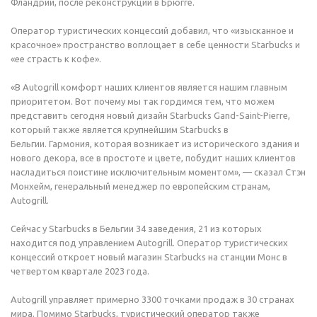
Фландрии, после реконструкции в Брюгге.
Оператор туристических концессий добавил, что «изысканное и
красочное» пространство воплощает в себе ценности Starbucks и
«ее страсть к кофе».
«В Autogrill комфорт наших клиентов является нашим главным
приоритетом. Вот почему мы так гордимся тем, что можем
представить сегодня новый дизайн Starbucks Gand-Saint-Pierre,
который также является крупнейшим Starbucks в
Бельгии. Гармония, которая возникает из исторического здания и
нового декора, все в простоте и цвете, побудит наших клиентов
насладиться поистине исключительным моментом», — сказал Стэн
Монхейм, генеральный менеджер по европейским странам,
Autogrill.
Сейчас у Starbucks в Бельгии 34 заведения, 21 из которых
находится под управлением Autogrill. Оператор туристических
концессий откроет новый магазин Starbucks на станции Монс в
четвертом квартале 2023 года.
Autogrill управляет примерно 3300 точками продаж в 30 странах
мира. Помимо Starbucks, туристический оператор также