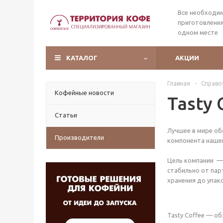
Все необходи
приготовления
одном месте
КАТАЛОГ
АКЦИИ
Главная
-
Справо
Кофейные новости
Tasty 
Статьи
Лучшее в мире об
Производители
компонента наше
Цель компании — 
стабильно от пар
хранения до упак
Tasty Coffee — о