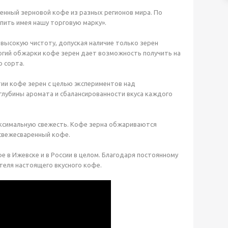
венный зерновой кофе из разных регионов мира. По
 пить имея нашу торговую марку».
 высокую чистоту, допуская наличие только зерен
огий обжарки кофе зерен дает возможность получить на
 сорта.
ии кофе зерен с целью экспериментов над
глубины аромата и сбалансированности вкуса каждого
максимальную свежесть. Кофе зерна обжариваются
 свежесваренный кофе.
е в Ижевске и в России в целом. Благодаря постоянному
еля настоящего вкусного кофе.