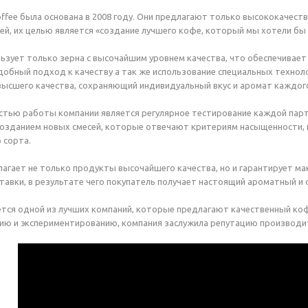
offee была основана в 2008 году. Они предлагают только высококачест
ей, их целью является «создание лучшего кофе, который мы хотели бы
ользует только зерна с высочайшим уровнем качества, что обеспечивает
добный подход к качеству а так же использование специальных технол
ысшего качества, сохраняющий индивидуальный вкус и аромат каждого
тью работы компании является регулярное тестирование каждой парт
озданием новых смесей, которые отвечают критериям насыщенности, 
 сорта.
длагает не только продукты высочайшего качества, но и гарантирует 
тавки, в результате чего покупатель получает настоящий ароматный и
яется одной из лучших компаний, которые предлагают качественный коф
ю и экспериментированию, компания заслужила репутацию производит