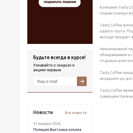
Компания Tasty C
словам основател
Tasty Coffee исп
одного сорта. По
выходе продукт в
Немаловажной час
обжариванием и с
Будьте всегда в курсе!
отдельно взятого
Узнавайте о скидках и
акциях первым
Tasty Coffee пре
незадолго до дос
Тasty Coffee явл
совершенствовани
Новости
Все новости
31 января 2026
Полиция Вьетнама изъяла