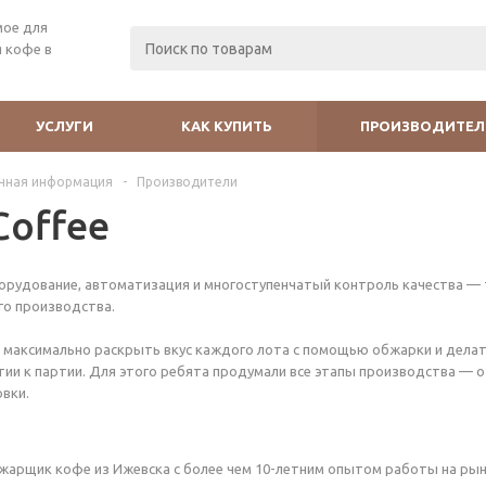
мое для
 кофе в
УСЛУГИ
КАК КУПИТЬ
ПРОИЗВОДИТЕЛ
чная информация
-
Производители
Coffee
орудование, автоматизация и многоступенчатый контроль качества —
го производства.
максимально раскрыть вкус каждого лота с помощью обжарки и делат
тии к партии. Для этого ребята продумали все этапы производства — 
овки.
бжарщик кофе из Ижевска с более чем 10-летним опытом работы на рын