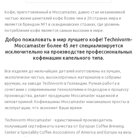
Кофе, приготовленный в Moccamaster, давно стал незаменимой
частью жизни ценителей кофе более чем в 20 странах мира и
является брендом №1 в скандинавских странах, где уровень
потребления кофе является самым высоким в мире.
Добро пожаловать в мир лучшего кофе! Technivorm-
Moccamaster более 45 лет специализируется
исключительно на производстве профессиональных
кофемашин капельного типа.
Все изделия до мельчайших деталей изготовлены из лучших,
экологически чистых, высокопрочных материалов и собраны
вручную, на заводе Technivorm в Голландии. Ручная работа в
сочетании с современными технологиями и подходом к процессу
производства, делает продукцию Moccamaster надежной и
неповторимой. Кофемашины Moccamaster максимально просты в
эксплуатации, что экономит Ваше время.
Technivorm-Moccamaster - единственный производитель
получивший сертификаты качества от Europian Coffee Brewing
Center и Speciallity Coffee Associations of America and Europe на весь