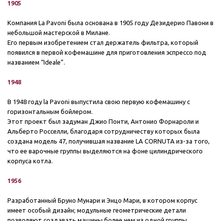
1905
Компания La Pavoni была основана в 1905 году Дезидерио Павони в
небольшой мастерской в Милане.
Его первым изобретением стал держатель фильтра, который
появился в первой кофемашине для приготовления эспрессо под
названием “Ideale”.
1948
В 1948 году la Pavoni выпустила свою первую кофемашину с
горизонтальным бойлером.
Этот проект был задуман Джио Понти, Антонио Форнароли и
Альберто Росселли, благодаря сотрудничеству которых была
создана модель 47, получившая название LA CORNUTA из-за того,
что ее варочные группы выделяются на фоне цилиндрического
корпуса котла.
1956
Разработанный Бруно Мунари и Энцо Мари, в котором корпус
имеет особый дизайн; модульные геометрические детали
позволяют создавать машины более чем из одной группы,