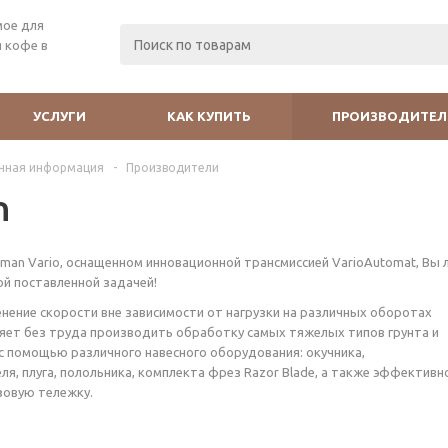
мое для
 кофе в
УСЛУГИ
КАК КУПИТЬ
ПРОИЗВОДИТЕЛ
чная информация
-
Производители
n
man Vario, оснащенном инновационной трансмиссией VarioAutomat, Вы 
ой поставленной задачей!
нение скорости вне зависимости от нагрузки на различных оборотах
яет без труда производить обработку самых тяжелых типов грунта и
с помощью различного навесного оборудования: окучника,
я, плуга, полольника, комплекта фрез Razor Blade, а также эффективн
зовую тележку.