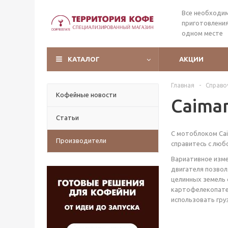
Все необходи
приготовления
одном месте
КАТАЛОГ
АКЦИИ
Главная
-
Справо
Кофейные новости
Caima
Статьи
C мотоблоком Cai
Производители
справитесь с люб
Вариативное изме
двигателя позвол
целинных земель 
картофелекопател
использовать гру