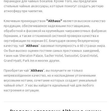
пирамидки для чайных бокалов. Кроме того, мы предлагаем
стильные чайные аксессуары, которые помогут создать уютную
атмосферу при чаепитии.
Ключевым преимуществом
"Althaus"
является высокое качество
продукции, обеспечиваемое надежными поставщиками,
обработкой и фасовкой на крупнейших чаеразвесочных фабриках
Германии, а также отлаженной системой проверки качества и
сертификации по нормам ЕС. Благодаря своему безупречному
качеству, чай "
Althaus
" завоевал популярность в 60 странах мира.
Он был высоко оценен гостями самых престижных заведений,
таких как Sheraton Palace, Sacher Hotel, Swissotel, Grand Hotel,
Grand Hyatt, Park Inn и многих других.
Приобретая чай "
Althaus
", вы получаете не только
непревзойденное качество, но и наслаждение утонченными
вкусовыми нотами, сочетание которых создает уникальный
чайный опыт. У нас вы найдете идеальный чай для любого
настроения и ситуации.