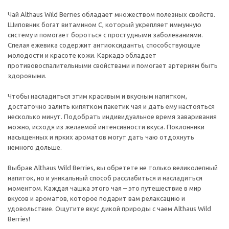
Чай Althaus Wild Berries обладает множеством полезных свойств.
Шиповник богат витамином С, который укрепляет иммунную
систему и помогает бороться с простудными заболеваниями.
Спелая ежевика содержит антиоксиданты, способствующие
молодости и красоте кожи. Каркадэ обладает
противовоспалительными свойствами и помогает артериям быть
здоровыми.
Чтобы насладиться этим красивым и вкусным напитком,
достаточно залить кипятком пакетик чая и дать ему настояться
несколько минут. Подобрать индивидуальное время заваривания
можно, исходя из желаемой интенсивности вкуса. Поклонники
насыщенных и ярких ароматов могут дать чаю отдохнуть
немного дольше.
Выбрав Althaus Wild Berries, вы обретете не только великолепный
напиток, но и уникальный способ расслабиться и насладиться
моментом. Каждая чашка этого чая – это путешествие в мир
вкусов и ароматов, которое подарит вам релаксацию и
удовольствие. Ощутите вкус дикой природы с чаем Althaus Wild
Berries!