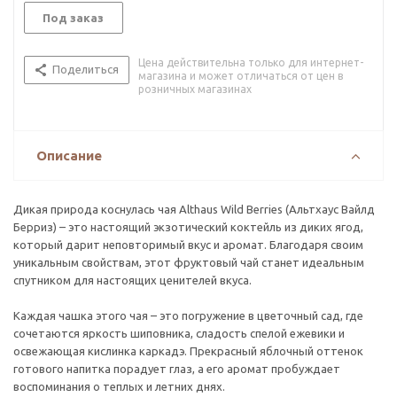
Под заказ
Цена действительна только для интернет-
Поделиться
магазина и может отличаться от цен в
розничных магазинах
Описание
Дикая природа коснулась чая Althaus Wild Berries (Альтхаус Вайлд
Берриз) – это настоящий экзотический коктейль из диких ягод,
который дарит неповторимый вкус и аромат. Благодаря своим
уникальным свойствам, этот фруктовый чай станет идеальным
спутником для настоящих ценителей вкуса.
Каждая чашка этого чая – это погружение в цветочный сад, где
сочетаются яркость шиповника, сладость спелой ежевики и
освежающая кислинка каркадэ. Прекрасный яблочный оттенок
готового напитка порадует глаз, а его аромат пробуждает
воспоминания о теплых и летних днях.