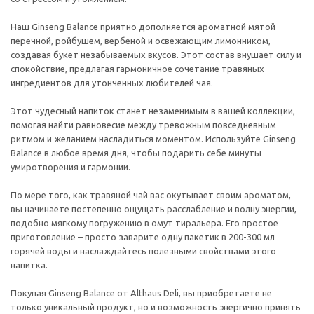
Наш Ginseng Balance приятно дополняется ароматной мятой
перечной, ройбушем, вербеной и освежающим лимонником,
создавая букет незабываемых вкусов. Этот состав внушает силу и
спокойствие, предлагая гармоничное сочетание травяных
ингредиентов для утонченных любителей чая.
Этот чудесный напиток станет незаменимым в вашей коллекции,
помогая найти равновесие между тревожным повседневным
ритмом и желанием насладиться моментом. Используйте Ginseng
Balance в любое время дня, чтобы подарить себе минуты
умиротворения и гармонии.
По мере того, как травяной чай вас окутывает своим ароматом,
вы начинаете постепенно ощущать расслабление и волну энергии,
подобно мягкому погружению в омут тиральера. Его простое
приготовление – просто заварите одну пакетик в 200-300 мл
горячей воды и наслаждайтесь полезными свойствами этого
напитка.
Покупая Ginseng Balance от Althaus Deli, вы приобретаете не
только уникальный продукт, но и возможность энергично принять