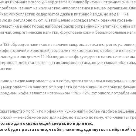
ные из Бирмингемского университета в Великобритании стремились выяс
отребляем, влияет на количество микропластика в нашем организме. Он
йчас микропластик содержится даже в питьевой воде, но вода — не
о люди регулярно пьют. С этой целью исследователи оценили уровень
пластика в некоторых наиболее распространённых напитках. К ним от
ый чай, энергетические напитки, фруктовые соки и безалкогольные напи
 155 образцов напитков на наличие микропластика в строгих условиях 
кофе (горячий и холодный) содержит микропластик, особенно в стаканч
 чашку, в холодном – 11. Исследование фокусируется на синтетическом
сировали десятки тысяч частиц микропластика, но учитывали оба типа,
астике.
вило наличие микропластика в кофе, приготовленном в капсульных и 
ц микропластика зависит от возраста кофемашины: в старых кофемашин
. В среднем, кофе является источником 11% и 12% суточного потреблен
азательство того, что кофейням нужно найти более удобное решение 
ожкой — неизбежное зло для кафе, но только потому, что клиенты тр
только для окружающей среды, но и для вас.
го будет достаточно, чтобы, наконец, сдвинуться с мёртвой то