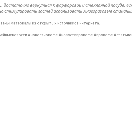
 достаточно вернуться к фарфоровой и стеклянной посуде, есл
но стимулировать гостей использовать многоразовые стаканы. 
ованы материалы из открытых источников интернета.
фейныеновости #новостиокофе #новостипрокофе #прокофе #статьи