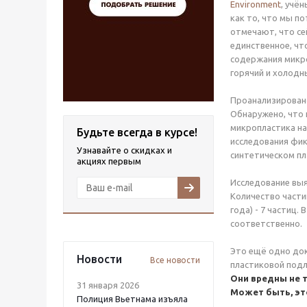
Environment
, учё
как то, что мы п
отмечают, что се
единственное, чт
содержания микро
горячий и холодн
Проанализировано
Обнаружено, что 
микропластика на
Будьте всегда в курсе!
исследования фик
Узнавайте о скидках и
синтетическом пл
акциях первым
Исследование выя
Количество части
года) - 7 частиц
соответственно.
Это ещё одно док
Новости
Все новости
пластиковой подл
Они вредны не 
31 января 2026
Может быть, это
Полиция Вьетнама изъяла