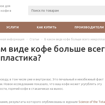
мое для
 кофе в
УСЛУГИ
КАК КУПИТЬ
ПРОИЗВОДИТЕЛИ
чная информация
-
Статьи
-
В каком виде кофе больше всего микропла
ом виде кофе больше все
пластика?
сюду, в том числе уже и внутри вас. Это печальный и неизбежный факт
и. Новое исследование показало, что ваш кофе может усугублять эту
ости, горячий кофе в стаканчиках на вынос.
вания, результаты которого опубликованы в журнале
Science of the Tota