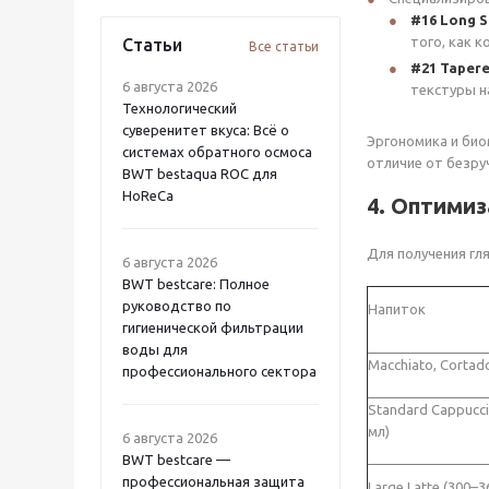
#16 Long S
того, как к
Статьи
Все статьи
#21 Tapere
6 августа 2026
текстуры н
Технологический
суверенитет вкуса: Всё о
Эргономика и био
системах обратного осмоса
отличие от безру
BWT bestaqua ROC для
HoReCa
4. Оптими
Для получения гл
6 августа 2026
BWT bestcare: Полное
руководство по
Напиток
гигиенической фильтрации
воды для
Macchiato, Cortado
профессионального сектора
Standard Cappucci
мл)
6 августа 2026
BWT bestcare —
профессиональная защита
Large Latte (300–3