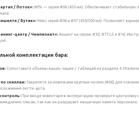
артап / Поток»:
80% — серия #06 (450 мл). Обеспечивает стабильную 
нала.
ешелти / Бутик»:
Микс серий #06 и #07 (450/500 мл). Позволяет варь
енинг-центр / Чемпионат»:
Акцент на серию #30, #77 LS и #16. Инс
дой.
альной комплектации бара:
ов:
Сопоставьте объемы ваших чашек с таблицей из раздела 4. Исключи
 по скиллам:
Закрепите за новичками круглые носики (#06) для освоен
 усложнения латте-арта.
контроль:
При вводе инвентаря в эксплуатацию проверьте центровку н
емедленно списан, так как он разрушает мышечную память персонала.