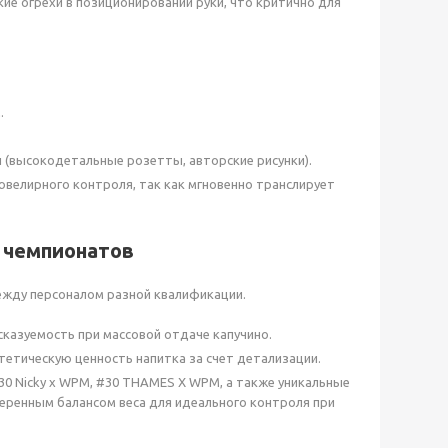
ие огрехи в позиционировании руки, что критично для
.
 (высокодетальные розетты, авторские рисунки).
ювелирного контроля, так как мгновенно транслирует
о чемпионатов
жду персоналом разной квалификации.
казуемость при массовой отдаче капучино.
тетическую ценность напитка за счет детализации.
0 Nicky x WPM, #30 THAMES X WPM, а также уникальные
веренным балансом веса для идеального контроля при