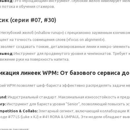
 вывод:
Это «прощающий» инструмент. Глубокий желоб нивелирует мелк
 потока и обучения стажеров.
ик (серии #07, #30)
Неглубокий желоб («shallow runup») с прецизионно зауженным кончиком
кцент на точность совмещения слоев («focus on alignment»).
озволяет создавать тонкие, детализированные линии и микро-элементы
вывод:
Инструмент для продвинутого уровня и чемпионатов. Требует 
ижение руки на поверхность напитка.
икация линеек WPM: От базового сервиса д
ерий WPM позволяет шеф-бариста эффективно распределять задачи ме
und:
Индустриальный стандарт. Максимальная износостойкость и предс
arp:
Инструмент для бариста уровня "Senior", позволяющий повысить эс
petition & Collabs:
Элитарный сегмент, включающий коллаборации #3
оде #77 LS (Luke x KJ) и #41 RORA & UMPAUL. Эти модели обладают вы
ванные решения: