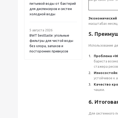
питьевой воды от бактерий
для диспенсеров и систем
холодной воды
Экономический
масштабах месяц
5 августа 2026
5. Преиму
BWT besttaste: угольные
фильтры для чистой воды
Использование де
без хлора, запахов и
посторонних привкусов
Проблема «Wo
бариста возмо
стажера рисов
Износостойко
устойчивое к 
Качество кр
чашки.
6. Итогова
Для системного п