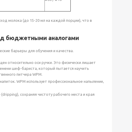
д молока (до 15-20 мл на каждой порции), что в
ад бюджетными аналогами
ские барьеры для обучения и качества.
ен относительно оси ручки. Это физически лишает
времени шеф-бариста, который пытается научить
твенного питчера WPM.
апиток. WPM использует профессиональное напыление,
ripping), сохраняя чистоту рабочего места и края