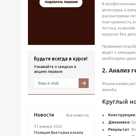
В профессиональн
аксессуара, а пре
рассматриваю пит
повторяемость (r
потока, позволяя
нагрузок без дег
Правильно подобр
ведет к операцио
Будьте всегда в курсе!
необходимо деко
Узнавайте о скидках и
2. Анализ 
акциях первым
Форма излива рег
желоба.
Круглый но
Новости
Конструкция:
Все новости
Динамика:
Ор
31 января 2026
Результат
: Ф
Полиция Вьетнама изъяла