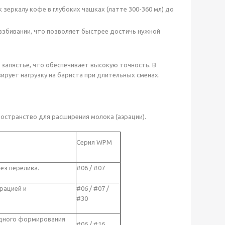
зеркалу кофе в глубоких чашках (латте 300-360 мл) до
взбивании, что позволяет быстрее достичь нужной
 запястье, что обеспечивает высокую точность. В
ует нагрузку на бариста при длительных сменах.
остранство для расширения молока (аэрации).
Серия WPM
ез перелива.
#06 / #07
рацией и
#06 / #07 /
#30
одного формирования
#06 / #16