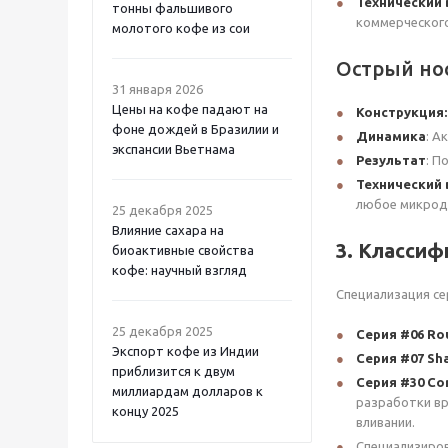
Технический
тонны фальшивого
коммерческого
молотого кофе из сои
Острый нос
31 января 2026
Цены на кофе падают на
Конструкция:
фоне дождей в Бразилии и
Динамика
: А
экспансии Вьетнама
Результат
: П
Технический 
любое микродв
25 декабря 2025
Влияние сахара на
3. Классиф
биоактивные свойства
кофе: научный взгляд
Специализация с
25 декабря 2025
Серия #06 Ro
Экспорт кофе из Индии
Серия #07 Sh
приблизится к двум
Серия #30 Com
миллиардам долларов к
разработки вр
концу 2025
вливании.
Специализиро