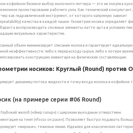
ом кофейном бизнесе выбор молочного питчера — это не покупка кухо
цизионное проектирование рабочего узла. Как технический консультант,
чер как гидравлический инструмент, от которого напрямую зависит
epeatability) качества в каждой чашке. Геометрия носика определяет ф
 бариста воспроизводить сложные элементы латте-арта в условиях пи
радации визуальных характеристик.
анный объем минимизирует списание молока и гарантирует идеальную
нной неэффективности: либо к перерасходу сырья, либо к потере време
мпозировать конструкцию инвентаря на физические составляющие.
геометрии носиков: Круглый (Round) против О
улирует динамику потока жидкости и точку входа молока в кофейное те
сик (на примере серии #06 Round)
Глубокий желоб («deep runup») с широким выходным отверстием.
иентация на темп («focus on pace»). Позволяет быстро подавать больш
ормирует «жирные», тяжелые линии. Идеален для классических паттерно