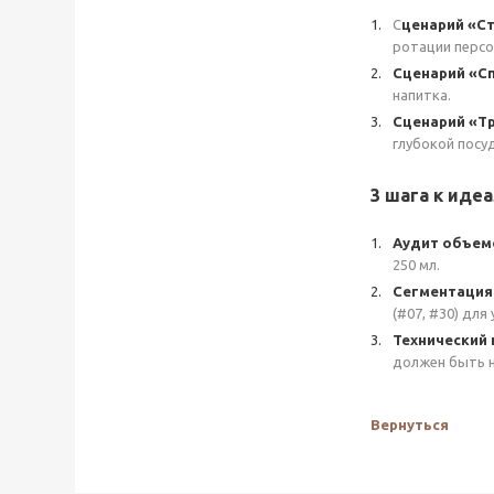
С
ценарий «Ст
ротации персо
Сценарий «Сп
напитка.
Сценарий «Тр
глубокой посу
3 шага к иде
Аудит объем
250 мл.
Сегментация
(#07, #30) для
Технический 
должен быть н
Вернуться