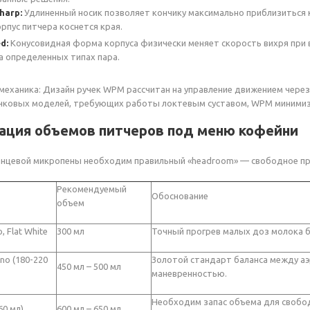
harp:
Удлиненный носик позволяет кончику максимально приблизиться к 
орпус питчера коснется края.
d:
Конусовидная форма корпуса физически меняет скорость вихря при 
а определенных типах пара.
механика: Дизайн ручек WPM рассчитан на управление движением через
чковых моделей, требующих работы локтевым суставом, WPM минимизир
зация объемов питчеров под меню кофейни
янцевой микропены необходим правильный «headroom» — свободное пр
Рекомендуемый
Обоснование
объем
, Flat White
300 мл
Точный прогрев малых доз молока б
no (180-220
Золотой стандарт баланса между аэ
450 мл – 500 мл
маневренностью.
Необходим запас объема для своб
60 мл)
600 мл – 650 мл