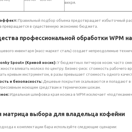
вихря.
 эффект:
Правильный подбор объема предотвращает избыточный расхо
а превращается в существенную экономию бюджета.
щества профессиональной обработки WPM н
шевого инвентаря (масс-маркет сталь) создает непреодолимые техниче
nky Spout» (Кривой носик):
У бюджетных питчеров носик часто смещ
жности вливать молоко по центру. Бизнес-риск: стоимость рабочего 
ать кривым инструментом, в разы превышает стоимость одного качес
сть и безопасность:
Дешевые покрытия скалываются и попадают в н
агрессивным моющим средствам и термическим шокам.
омок:
Идеальная шлифовка края носика в WPM исключает «подтекание» (d
я матрица выбора для владельца кофейни
одхода к комплектации бара используйте следующие сценарии: