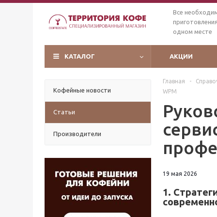
Все необходи
приготовления
одном месте
КАТАЛОГ
АКЦИИ
Главная
-
Справо
Кофейные новости
WPM
Руков
Статьи
серви
Производители
профе
19 мая 2026
1. Стратег
современн