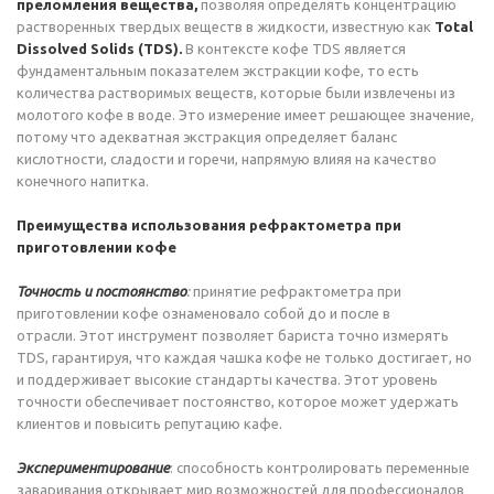
преломления вещества,
позволяя определять концентрацию
растворенных твердых веществ в жидкости, известную как
Total
Dissolved Solids (TDS).
В контексте кофе TDS является
фундаментальным показателем экстракции кофе, то есть
количества растворимых веществ, которые были извлечены из
молотого кофе в воде. Это измерение имеет решающее значение,
потому что адекватная экстракция определяет баланс
кислотности, сладости и горечи, напрямую влияя на качество
конечного напитка.
Преимущества использования рефрактометра при
приготовлении кофе
Точность и постоянство
:
принятие рефрактометра при
приготовлении кофе ознаменовало собой до и после в
отрасли. Этот инструмент позволяет бариста точно измерять
TDS, гарантируя, что каждая чашка кофе не только достигает, но
и поддерживает высокие стандарты качества. Этот уровень
точности обеспечивает постоянство, которое может удержать
клиентов и повысить репутацию кафе.
Экспериментирование
: способность контролировать переменные
заваривания открывает мир возможностей для профессионалов