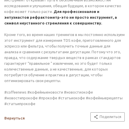
инструмент открывает путь к бесконечным возможностям
исследования и улучшения, обещая будущее, в котором качество
кофе может только расти.
Для профессионалов и
энтузиастов рефрактометр-это не просто инструмент, а
символ неустанного стремления к совершенству.
Кроме того, во время наших тренингов в мы постоянно используем
этот инструмент для измерения TDS кофе, приготовленного для
эспрессо или фильтра, чтобы получить точные данные для
анализа и сравнения с результатами дегустации. Потому что это,
правда, что содержание твердых веществ в рамках стандартов
гарантирует “правильное " извлечение, но это будет только
количественные данные, а не качественные, для которых
потребуется обучение и практика в дегустации, чтобы
оптимизировать свои рецепты.
#coffeenews #кофейныеновости #новостиокофе
#новостипрокофе #прокофе #статьиокофе #кофейныерецепты
#статьипрокофе
Поделиться
Вернуться