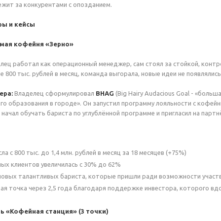
бежит за конкурентами с опозданием.
ры и кейсы
имая кофейня «Зерно»
лец работал как операционный менеджер, сам стоял за стойкой, контр
е 800 тыс. рублей в месяц, команда выгорала, новые идеи не появлялись
ера:
Владелец сформулировал
BHAG
(Big Hairy Audacious Goal - «боль
о образования в городе». Он запустил программу лояльности с кофей
й, начал обучать бариста по углублённой программе и пригласил на пар
а с 800 тыс. до 1,4 млн. рублей в месяц за 18 месяцев (+75%)
ых клиентов увеличилась с 30% до 62%
новых талантливых бариста, которые пришли ради возможности участ
ая точка через 2,5 года благодаря поддержке инвестора, которого вд
ть «Кофейная станция» (3 точки)