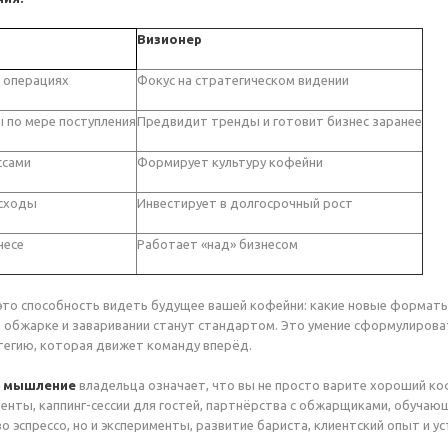
Визионер
 операциях
Фокус на стратегическом видении
 по мере поступления
Предвидит тренды и готовит бизнес заранее
ссами
Формирует культуру кофейни
сходы
Инвестирует в долгосрочный рост
несе
Работает «над» бизнесом
это способность видеть будущее вашей кофейни: какие новые форматы 
в обжарке и заваривании станут стандартом. Это умение сформулирова
егию, которая движет команду вперёд.
е мышление
владельца означает, что вы не просто варите хороший ко
нты, каппинг-сессии для гостей, партнёрства с обжарщиками, обучающ
о эспрессо, но и эксперименты, развитие бариста, клиентский опыт и у