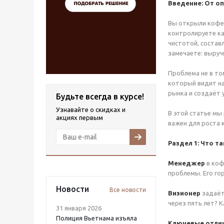
Введение:
От о
Вы открыли кофей
контролируете ка
чистотой, составл
замечаете: выруч
Проблема не в то
который видит на
рынка и создаёт 
Будьте всегда в курсе!
Узнавайте о скидках и
В этой статье мы
акциях первым
важен для роста 
Раздел 1:
Что та
Менеджер
в коф
проблемы. Его го
Новости
Все новости
Визионер
задаёт
через пять лет? 
31 января 2026
Полиция Вьетнама изъяла
Ключевые отлич