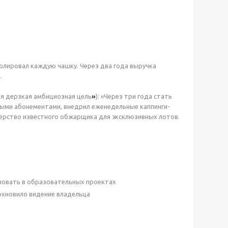
олировал каждую чашку. Через два года выручка
.
шая дерзкая амбициозная цель
»
): «Через три года стать
ными абонементами, внедрил еженедельные каппинги-
тнёрство известного обжарщика для эксклюзивных лотов.
вовать в образовательных проектах
охновило видение владельца