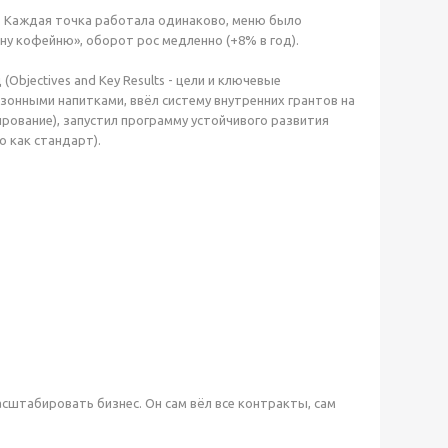
. Каждая точка работала одинаково, меню было
ну кофейню», оборот рос медленно (+8% в год).
(Objectives and Key Results - цели и ключевые
онными напитками, ввёл систему внутренних грантов на
рование), запустил программу устойчивого развития
 как стандарт).
сштабировать бизнес. Он сам вёл все контракты, сам