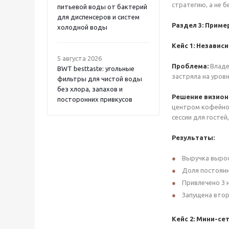
стратегию, а не 
питьевой воды от бактерий
для диспенсеров и систем
Раздел 3: Приме
холодной воды
Кейс 1: Независ
5 августа 2026
Проблема:
Владе
BWT besttaste: угольные
застряла на уровн
фильтры для чистой воды
без хлора, запахов и
Решение визион
посторонних привкусов
центром кофейног
сессии для госте
Результаты:
Выручка выросл
Доля постоянн
Привлечено 3 
Запущена втор
Кейс 2: Мини-се