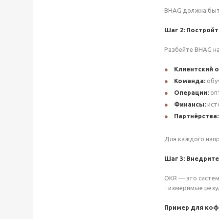
BHAG должна быть
Шаг 2: Построй
Разбейте BHAG на
Клиентский о
Команда:
обуч
Операции:
опт
Финансы:
исто
Партнёрства:
Для каждого напр
Шаг
3: Внедрите
OKR — это систем
- измеримые резул
Пример для коф