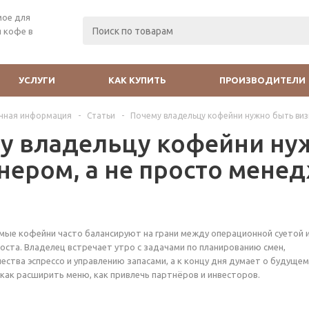
мое для
 кофе в
УСЛУГИ
КАК КУПИТЬ
ПРОИЗВОДИТЕЛИ
чная информация
-
Статьи
-
Почему владельцу кофейни нужно быть ви
у владельцу кофейни ну
нером, а не просто мене
мые кофейни часто балансируют на грани между операционной суетой 
ста. Владелец встречает утро с задачами по планированию смен,
ства эспрессо и управлению запасами, а к концу дня думает о будущем
 как расширить меню, как привлечь партнёров и инвесторов.