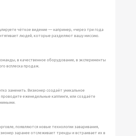
улируете чёткое видение — например, «через три года
итягивает людей, которые разделяют вашу миссию.
 команды, в качественное оборудование, в эксперименты
ого всплеска продаж.
егко заменить. Визионер создаёт уникальное
и проводите еженедельные каппинги, или создаёте
енимыми.
орговле, появляются новые технологии заваривания,
изионер заранее отслеживает тренды и встраивает их в