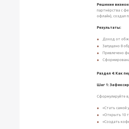
Решение визион
партнёрства с фе
офлайн), создал 
Результаты:
Доход от обжар
Запущено 8 об
Привлечено фи
Сформирована 
Раздел 4: Как п
Шаг 1: Зафиксир
Сформулируйте вд
«Стать самой 
«Открыть 10 т
«Создать кофе