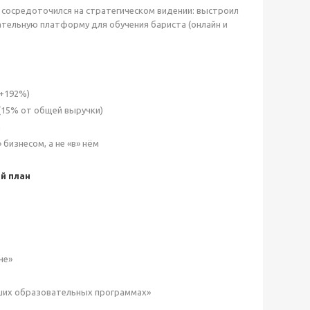
 сосредоточился на стратегическом видении: выстроил
ательную платформу для обучения бариста (онлайн и
(+192%)
(15% от общей выручки)
а
бизнесом, а не «в» нём
й план
не»
аших образовательных программах»