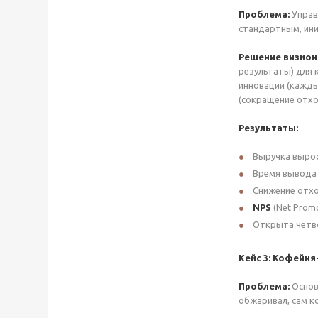
Проблема:
Управ
стандартным, ини
Решение визион
результаты) для 
инновации (кажды
(сокращение отхо
Результаты:
Выручка вырос
Время вывода 
Снижение отхо
NPS
(Net Promo
Открыта четвё
Кейс 3: Кофейн
Проблема:
Основ
обжаривал, сам к