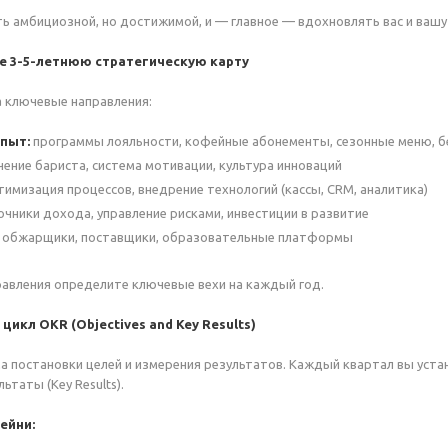
 амбициозной, но достижимой, и — главное — вдохновлять вас и вашу
те 3-5-летнюю стратегическую карту
 ключевые направления:
пыт:
программы лояльности, кофейные абонементы, сезонные меню, б
ение бариста, система мотивации, культура инноваций
имизация процессов, внедрение технологий (кассы, CRM, аналитика)
чники дохода, управление рисками, инвестиции в развитие
обжарщики, поставщики, образовательные платформы
авления определите ключевые вехи на каждый год.
цикл
OKR (Objectives and Key Results)
а постановки целей и измерения результатов. Каждый квартал вы устан
ьтаты (Key Results).
ейни: