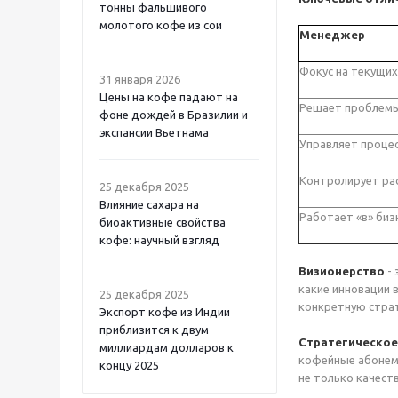
тонны фальшивого
молотого кофе из сои
Менеджер
Фокус на текущих
31 января 2026
Цены на кофе падают на
Решает проблемы
фоне дождей в Бразилии и
экспансии Вьетнама
Управляет проце
Контролирует ра
25 декабря 2025
Влияние сахара на
Работает «в» биз
биоактивные свойства
кофе: научный взгляд
Визионерство
- 
какие инновации 
25 декабря 2025
конкретную страт
Экспорт кофе из Индии
приблизится к двум
Стратегическо
миллиардам долларов к
кофейные абонеме
концу 2025
не только качеств