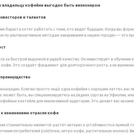
 владельцу кофейни выгодно быть визионером
инвесторов и талантов
ие бариста хотят работать с теми, кто видит будущее. Когда вы форм
м по альтернативным методам заваривания в нашем городе» — это пр
ост
тся за быстрой выручкой в ущерб качеству. Он инвестирует в обучение
 кофе. Это создаёт фундамент для долгосрочного роста, а не временн
е преимущество
енасыщен. Если вы просто «ещё одна кофейня с хорошим латте», вас л
: может быть, вы специализируетесь на редких сортах из Эфиопии, ил
офейные коктейли для инклюзивной аудитории. Это делает вас незам
ь к изменениям отрасли кофе
ия стремительно меняется: растёт интерес к устойчивости и прямой т
тения потребителей (cold brew, нитро-кофе, растительное молоко). В