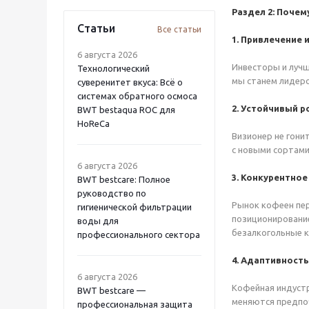
Раздел 2:
Почему
Статьи
Все статьи
1. Привлечение 
6 августа 2026
Инвесторы и лучш
Технологический
мы станем лидеро
суверенитет вкуса: Всё о
системах обратного осмоса
2. Устойчивый р
BWT bestaqua ROC для
HoReCa
Визионер не гони
с новыми сортами
6 августа 2026
3. Конкурентно
BWT bestcare: Полное
руководство по
Рынок кофеен пер
гигиенической фильтрации
позиционирование
воды для
безалкогольные к
профессионального сектора
4. Адаптивност
6 августа 2026
Кофейная индустр
BWT bestcare —
меняются предпоч
профессиональная защита