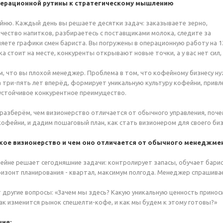
перационной рутины к стратегическому мышлению
ню. Каждый день вы решаете десятки задач: заказываете зерно,
чество напитков, разбираетесь с поставщиками молока, следите за
яете графики смен бариста. Вы погружены в операционную работу на 12-
ка стоит на месте, конкуренты открывают новые точки, а у вас нет сил
м, что вы плохой менеджер. Проблема в том, что кофейному бизнесу ну
 три-пять лет вперёд, формирует уникальную культуру кофейни, привл
устойчивое конкурентное преимущество.
 разберём, чем визионерство отличается от обычного управления, поч
кофейни, и дадим пошаговый план, как стать визионером для своего биз
кое визионерство и чем оно отличается от обычного менеджме
ейне решает сегодняшние задачи: контролирует запасы, обучает барис
ризонт планирования - квартал, максимум полгода. Менеджер спрашива
 другие вопросы: «Зачем мы здесь? Какую уникальную ценность прино
Как изменится рынок спешелти-кофе, и как мы будем к этому готовы?»
ия: