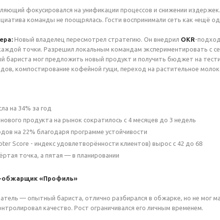
ляющий фокусировался на унификации процессов и снижении издержек
циатива команды не поощрялась. Гости воспринимали сеть как «ещё од
ера:
Новый владелец пересмотрел стратегию. Он внедрил
OKR
-подход 
каждой точки. Разрешил локальным командам экспериментировать с сез
й бариста мог предложить новый продукт и получить бюджет на тести
дов, компостирование кофейной гущи, переход на растительное молоко
ла на 34% за год
нового продукта на рынок сократилось с 4 месяцев до 3 недель
дов на 22% благодаря программе устойчивости
ter Score - индекс удовлетворённости клиентов) вырос с 42 до 68
ртая точка, а пятая — в планировании
я-обжарщик «Профиль»
атель — опытный бариста, отлично разбирался в обжарке, но не мог ма
онтролировал качество. Рост ограничивался его личным временем.