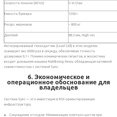
Скорость помола (60 Hz)
5–6 г/сек
Емкость бункера
1200 г
Ресурс жерновов
~ 800 кг
Дисплей
88.3 мм, High-res
Интегрированный тензодатчик (Load Cell) в этих моделях
сканирует вес 6000 раз в секунду, обеспечивая точность
дозировки 0,1 г. Помимо коммерческих гигантов, в экосистему
входит домашняя машина Mahlkönig Xenia, обладающая нативной
совместимостью с системой Sync.
6. Экономическое и
операционное обоснование для
владельцев
Система Sync — это инвестиция в ROI-ориентированную
инфраструктуру.
Сокращение отходов: Минимизация «слитых» шотов при