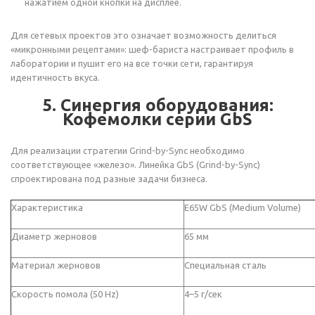
нажатием одной кнопки на дисплее.
Для сетевых проектов это означает возможность делиться
«микронными рецептами»: шеф-бариста настраивает профиль в
лаборатории и пушит его на все точки сети, гарантируя
идентичность вкуса.
5. Синергия оборудования:
Кофемолки серии GbS
Для реализации стратегии Grind-by-Sync необходимо
соответствующее «железо». Линейка GbS (Grind-by-Sync)
спроектирована под разные задачи бизнеса.
Характеристика
E65W GbS (Medium Volume)
Диаметр жерновов
65 мм
Материал жерновов
Специальная сталь
Скорость помола (50 Hz)
4–5 г/сек