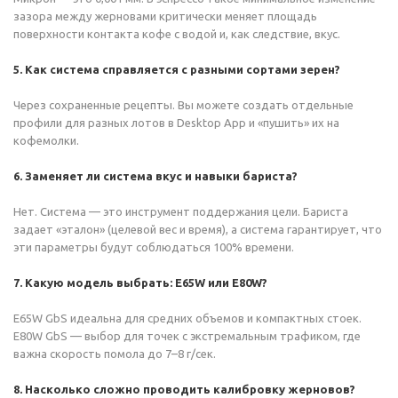
зазора между жерновами критически меняет площадь
поверхности контакта кофе с водой и, как следствие, вкус.
5. Как система справляется с разными сортами зерен?
Через сохраненные рецепты. Вы можете создать отдельные
профили для разных лотов в Desktop App и «пушить» их на
кофемолки.
6. Заменяет ли система вкус и навыки бариста?
Нет. Система — это инструмент поддержания цели. Бариста
задает «эталон» (целевой вес и время), а система гарантирует, что
эти параметры будут соблюдаться 100% времени.
7. Какую модель выбрать: E65W или E80W?
E65W GbS идеальна для средних объемов и компактных стоек.
E80W GbS — выбор для точек с экстремальным трафиком, где
важна скорость помола до 7–8 г/сек.
8. Насколько сложно проводить калибровку жерновов?