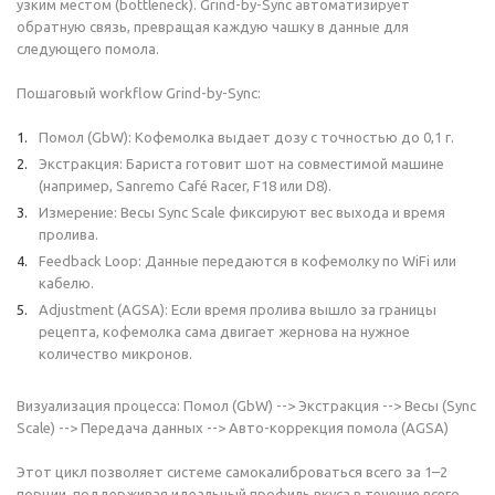
узким местом (bottleneck). Grind-by-Sync автоматизирует
обратную связь, превращая каждую чашку в данные для
следующего помола.
Пошаговый workflow Grind-by-Sync:
Помол (GbW): Кофемолка выдает дозу с точностью до 0,1 г.
Экстракция: Бариста готовит шот на совместимой машине
(например, Sanremo Café Racer, F18 или D8).
Измерение: Весы Sync Scale фиксируют вес выхода и время
пролива.
Feedback Loop: Данные передаются в кофемолку по WiFi или
кабелю.
Adjustment (AGSA): Если время пролива вышло за границы
рецепта, кофемолка сама двигает жернова на нужное
количество микронов.
Визуализация процесса: Помол (GbW) --> Экстракция --> Весы (Sync
Scale) --> Передача данных --> Авто-коррекция помола (AGSA)
Этот цикл позволяет системе самокалиброваться всего за 1–2
порции, поддерживая идеальный профиль вкуса в течение всего