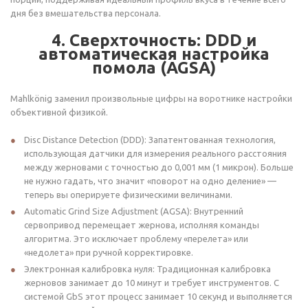
дня без вмешательства персонала.
4. Сверхточность: DDD и
автоматическая настройка
помола (AGSA)
Mahlkönig заменил произвольные цифры на воротнике настройки
объективной физикой.
Disc Distance Detection (DDD): Запатентованная технология,
использующая датчики для измерения реального расстояния
между жерновами с точностью до 0,001 мм (1 микрон). Больше
не нужно гадать, что значит «поворот на одно деление» —
теперь вы оперируете физическими величинами.
Automatic Grind Size Adjustment (AGSA): Внутренний
сервопривод перемещает жернова, исполняя команды
алгоритма. Это исключает проблему «перелета» или
«недолета» при ручной корректировке.
Электронная калибровка нуля: Традиционная калибровка
жерновов занимает до 10 минут и требует инструментов. С
системой GbS этот процесс занимает 10 секунд и выполняется