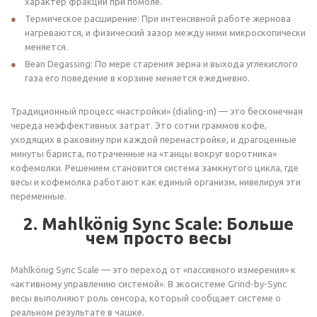
характер фракции при помоле.
Термическое расширение: При интенсивной работе жернова
нагреваются, и физический зазор между ними микроскопически
меняется.
Bean Degassing: По мере старения зерна и выхода углекислого
газа его поведение в корзине меняется ежедневно.
Традиционный процесс «настройки» (dialing-in) — это бесконечная
череда неэффективных затрат. Это сотни граммов кофе,
уходящих в раковину при каждой перенастройке, и драгоценные
минуты бариста, потраченные на «танцы вокруг воротника»
кофемолки. Решением становится система замкнутого цикла, где
весы и кофемолка работают как единый организм, нивелируя эти
переменные.
2. Mahlkönig Sync Scale: Больше
чем просто весы
Mahlkönig Sync Scale — это переход от «пассивного измерения» к
«активному управлению системой». В экосистеме Grind-by-Sync
весы выполняют роль сенсора, который сообщает системе о
реальном результате в чашке.