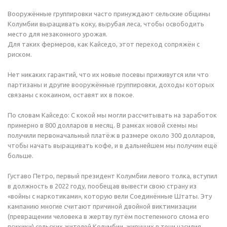
Вооружённые группировки часто принуждают сельские общины
Колумбии выращивать коку, вырубая леса, чтобы освободить
место для незаконного урожая.
Для таких фермеров, как Кайседо, этот переход сопряжён с
риском.
Нет никаких гарантий, что их новые посевы приживутся или что
партизаны и другие вооружённые группировки, доходы которых
связаны с кокаином, оставят их в покое.
По словам Кайседо: С кокой мы могли рассчитывать на заработок
примерно в 800 долларов в месяц. В рамках новой схемы мы
получили первоначальный платёж в размере около 300 долларов,
чтобы начать выращивать кофе, и в дальнейшем мы получим ещё
больше.
Густаво Петро, первый президент Колумбии левого толка, вступил
в должность в 2022 году, пообещав вывести свою страну из
«войны с наркотиками», которую вели Соединённые Штаты. Эту
кампанию многие считают причиной двойной виктимизации
(превращении человека в жертву путём постепенного слома его
психики) сельских жителей Колумбии, живущих в тени насилия.