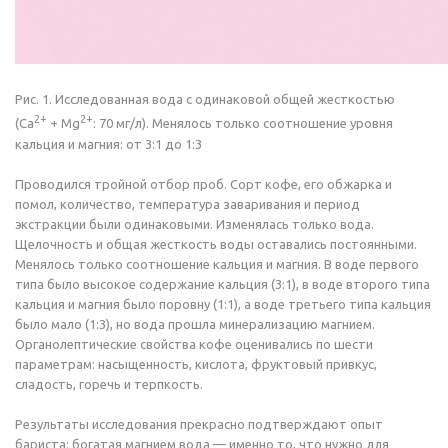
Рис. 1. Исследованная вода с одинаковой общей жесткостью
2+
2+
(Ca
+ Mg
: 70 мг/л). Менялось только соотношение уровня
кальция и магния: от 3:1 до 1:3
Проводился тройной отбор проб. Сорт кофе, его обжарка и
помол, количество, температура заваривания и период
экстракции были одинаковыми. Изменялась только вода.
Щелочность и общая жесткость воды оставались постоянными.
Менялось только соотношение кальция и магния. В воде первого
типа было высокое содержание кальция (3:1), в воде второго типа
кальция и магния было поровну (1:1), а воде третьего типа кальция
было мало (1:3), но вода прошла минерализацию магнием.
Органолептические свойства кофе оценивались по шести
параметрам: насыщенность, кислота, фруктовый привкус,
сладость, горечь и терпкость.
Результаты исследования прекрасно подтверждают опыт
бариста: богатая магнием вода — именно то, что нужно для