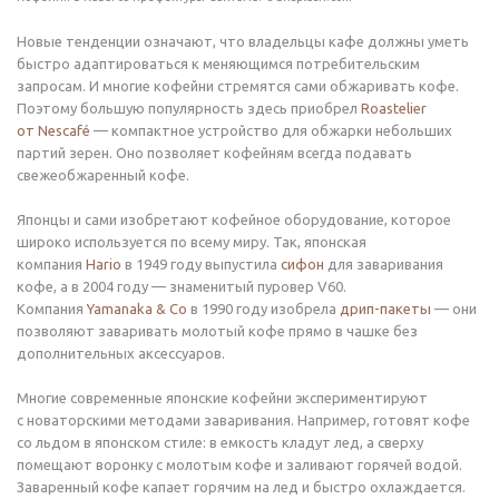
Новые тенденции означают, что владельцы кафе должны уметь
быстро адаптироваться к меняющимся потребительским
запросам. И многие кофейни стремятся сами обжаривать кофе.
Поэтому большую популярность здесь приобрел
Roastelier
от Nescafé
— компактное устройство для обжарки небольших
партий зерен. Оно позволяет кофейням всегда подавать
свежеобжаренный кофе.
Японцы и сами изобретают кофейное оборудование, которое
широко используется по всему миру. Так, японская
компания
Hario
в 1949 году выпустила
сифон
для заваривания
кофе, а в 2004 году — знаменитый пуровер V60.
Компания
Yamanaka & Co
в 1990 году изобрела
дрип-пакеты
— они
позволяют заваривать молотый кофе прямо в чашке без
дополнительных аксессуаров.
Многие современные японские кофейни экспериментируют
с новаторскими методами заваривания. Например, готовят кофе
со льдом в японском стиле: в емкость кладут лед, а сверху
помещают воронку с молотым кофе и заливают горячей водой.
Заваренный кофе капает горячим на лед и быстро охлаждается.