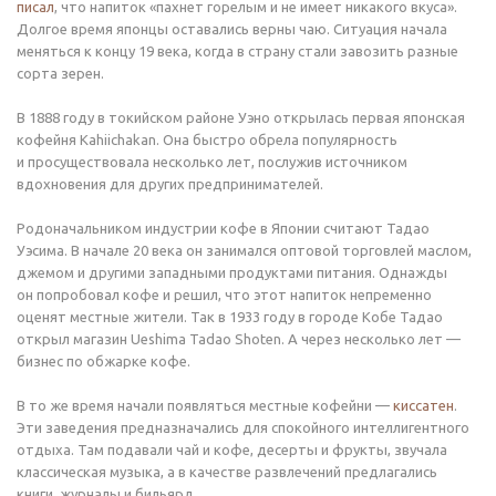
писал
, что напиток «пахнет горелым и не имеет никакого вкуса».
Долгое время японцы оставались верны чаю. Ситуация начала
меняться к концу 19 века, когда в страну стали завозить разные
сорта зерен.
В 1888 году в токийском районе Уэно открылась первая японская
кофейня Kahiichakan. Она быстро обрела популярность
и просуществовала несколько лет, послужив источником
вдохновения для других предпринимателей.
Родоначальником индустрии кофе в Японии считают Тадао
Уэсима. В начале 20 века он занимался оптовой торговлей маслом,
джемом и другими западными продуктами питания. Однажды
он попробовал кофе и решил, что этот напиток непременно
оценят местные жители. Так в 1933 году в городе Кобе Тадао
открыл магазин Ueshima Tadao Shoten. А через несколько лет —
бизнес по обжарке кофе.
В то же время начали появляться местные кофейни —
киссатен
.
Эти заведения предназначались для спокойного интеллигентного
отдыха. Там подавали чай и кофе, десерты и фрукты, звучала
классическая музыка, а в качестве развлечений предлагались
книги, журналы и бильярд.