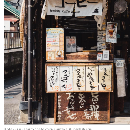
Кофейня в Кавагоэ префектуры Сайтама. ©unsplash.com