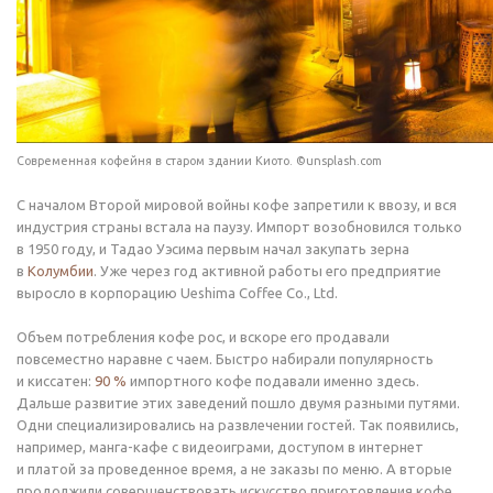
Современная кофейня в старом здании Киото. ©unsplash.com
С началом Второй мировой войны кофе запретили к ввозу, и вся
индустрия страны встала на паузу. Импорт возобновился только
в 1950 году, и Тадао Уэсима первым начал закупать зерна
в
Колумбии
. Уже через год активной работы его предприятие
выросло в корпорацию Ueshima Coffee Co., Ltd.
Объем потребления кофе рос, и вскоре его продавали
повсеместно наравне с чаем. Быстро набирали популярность
и киссатен:
90 %
импортного кофе подавали именно здесь.
Дальше развитие этих заведений пошло двумя разными путями.
Одни специализировались на развлечении гостей. Так появились,
например, манга-кафе с видеоиграми, доступом в интернет
и платой за проведенное время, а не заказы по меню. А вторые
продолжили совершенствовать искусство приготовления кофе.