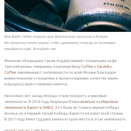
Blue Bottle Coffee открыли свои флагманские магазины в Японии.
Им пришлось нанять охрану, чтобы сдерживать очередь из желающих
приобрести кофе. ©unsplash.com
Японские обжарщики также поддерживают концепцию кофе
третьей волны. Например, компании
Nozy Coffee
и
Saruhiko
Coffee
завоевывают популярность по всей Японии благодаря
внимательному отношению к происхождению, качеству зерен
и процессу приготовления напитка.
Несколько лет назад японцы стали покорять и мировые
чемпионаты. В 2014 году Хиденори Изаки
выиграл
на
Мировом
чемпионате бариста (WBC)
. Это была не только первая победа
японца, но и первый случай победы бариста из азиатской страны.
В 2017 году Мики Судзуки заняла второе место в этом чемпионате.
World Latitude Caffè Prize
— международная премия, которая