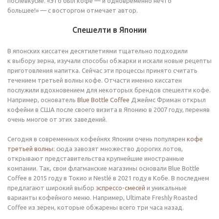
послевкусие. «Это был кофе — и одновременно нечто
большее!» — с восторгом отмечает автор.
Спешелти в Японии
В японских киссатен десятилетиями тщательно подходили
к выбору зерна, изучали способы обжарки и искали новые рецепты
приготовления напитка. Сейчас эти процессы принято считать
течением третьей волны кофе. Отчасти именно киссатен
послужили вдохновением для некоторых брендов спешелти кофе.
Например, основатель
Blue Bottle Coffee
Джеймс Фриман открыл
кофейни в США после своего визита в Японию в 2007 году, переняв
очень многое от этих заведений.
Сегодня в современных кофейнях Японии очень популярен
кофе
третьей волны
: сюда завозят множество дорогих лотов,
открывают представительства крупнейшие иностранные
компании. Так, свои флагманские магазины основали Blue Bottle
Coffee в 2015 году в Токио и Nestlé в 2021 году в Кобе. В последнем
предлагают широкий выбор
эспрессо-смесей
и уникальные
варианты кофейного меню. Например, Ultimate Freshly Roasted
Coffee из зерен, которые обжарены всего три часа назад.