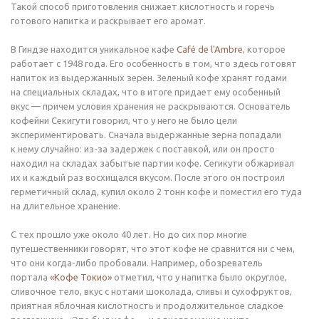
Такой способ приготовления снижает кислотность и горечь
готового напитка и раскрывает его аромат.
В Гиндзе находится уникальное кафе
Café de l'Ambre
, которое
работает с 1948 года. Его особенность в том, что здесь готовят
напиток из выдержанных зерен. Зеленый кофе хранят годами
на специальных складах, что в итоге придает ему особенный
вкус — причем условия хранения не раскрываются. Основатель
кофейни Секигути говорил, что у него не было цели
экспериментировать. Сначала выдержанные зерна попадали
к нему случайно: из-за задержек с поставкой, или он просто
находил на складах забытые партии кофе. Сегикути обжаривал
их и каждый раз восхищался вкусом. После этого он построил
герметичный склад, купил около 2 тонн кофе и поместил его туда
на длительное хранение.
С тех прошло уже около 40 лет. Но до сих пор многие
путешественники говорят, что этот кофе не сравнится ни с чем,
что они когда-либо пробовали. Например, обозреватель
портала
«Кофе Токио»
отметил, что у напитка было округлое,
сливочное тело, вкус с нотами шоколада, сливы и сухофруктов,
приятная яблочная кислотность и продолжительное сладкое