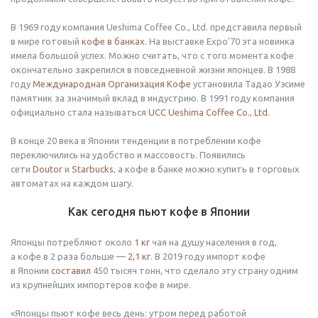
В 1969 году компания Ueshima Coffee Co., Ltd. представила первый
в мире готовый
кофе в банках
. На выставке Expo'70 эта новинка
имела большой успех. Можно считать, что с того момента кофе
окончательно закрепился в повседневной жизни японцев. В 1988
году
Международная Организация Кофе
установила Тадао Уэсиме
памятник за значимый вклад в индустрию. В 1991 году компания
официально стала называться
UCC Ueshima Coffee Co., Ltd.
В конце 20 века в Японии тенденции в потреблении кофе
переключились на удобство и массовость. Появились
сети
Doutor
и
Starbucks
, а кофе в банке можно купить в торговых
автоматах на каждом шагу.
Как сегодня пьют кофе в Японии
Японцы потребляют около
1 кг
чая на душу населения в год,
а кофе в 2 раза больше —
2,1 кг
. В 2019 году импорт кофе
в Японии
составил
450 тысяч тонн, что сделало эту страну одним
из крупнейших импортеров кофе в мире.
«Японцы пьют кофе весь день: утром перед работой