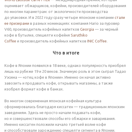
оценивает обжарщиков, кофейни, производителей оборудования
по многим параметрам: от экологичности производства
до упаковки. И в 2022 году сразу четыре японские компании
стали
ее призерами
в разных номинациях: компания Hario за пуровер
V60, производитель кофейных напитков
Georgia
— за черный
кофе в бутылке, спешелти кофейня
Saruthiko
Coffee
и производитель кофейных напитков
INIC Coffee
.
Что в итоге
Кофе в Японии появился в 18 веке, однако популярность приобрел
лишь на рубеже 19 и 20 веков. Значимую роль в этом сыграл Тадао
Уэсима — «отец кофе в Японии». Именно он начал активно
завозить и продавать кофе, открывать магазины, а также
изобрел формат кофе в банках.
Во многом современная японская кофейная культура
сформировалась благодаря киссатен — традиционным японским
заведениям. Здесь не просто начали подавать кофе,
но и совершенствовали способы его обжарки и заваривания.
Именно киссатен положили начало третьей волне кофе
и способствовали зарождению спешелти сегмента в Японии.