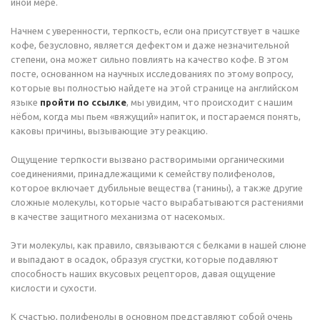
иной мере.
Начнем с уверенности, терпкость, если она присутствует в чашке
кофе, безусловно, является дефектом и даже незначительной
степени, она может сильно повлиять на качество кофе. В этом
посте, основанном на научных исследованиях по этому вопросу,
которые вы полностью найдете на этой странице на английском
языке
пройти по ссылке
, мы увидим, что происходит с нашим
нёбом, когда мы пьем «вяжущий» напиток, и постараемся понять,
каковы причины, вызывающие эту реакцию.
Ощущение терпкости вызвано растворимыми органическими
соединениями, принадлежащими к семейству полифенолов,
которое включает дубильные вещества (танины), а также другие
сложные молекулы, которые часто вырабатываются растениями
в качестве защитного механизма от насекомых.
Эти молекулы, как правило, связываются с белками в нашей слюне
и выпадают в осадок, образуя сгустки, которые подавляют
способность наших вкусовых рецепторов, давая ощущение
кислости и сухости.
К счастью, полифенолы в основном представляют собой очень