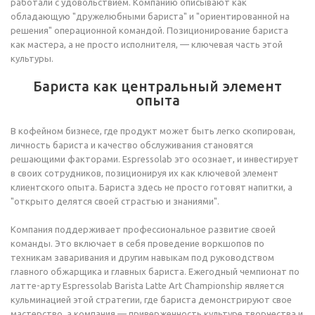
работали с удовольствием. Компанию описывают как
обладающую "дружелюбными бариста" и "ориентированной на
решения" операционной командой. Позиционирование бариста
как мастера, а не просто исполнителя, — ключевая часть этой
культуры.
Бариста как центральный элемент
опыта
В кофейном бизнесе, где продукт может быть легко скопирован,
личность бариста и качество обслуживания становятся
решающими факторами. Espressolab это осознает, и инвестирует
в своих сотрудников, позиционируя их как ключевой элемент
клиентского опыта. Бариста здесь не просто готовят напитки, а
"открыто делятся своей страстью и знаниями".
Компания поддерживает профессиональное развитие своей
команды. Это включает в себя проведение воркшопов по
техникам заваривания и другим навыкам под руководством
главного обжарщика и главных бариста. Ежегодный чемпионат по
латте-арту Espressolab Barista Latte Art Championship является
кульминацией этой стратегии, где бариста демонстрируют свое
мастерство, а компания — приверженность культуре творчества и