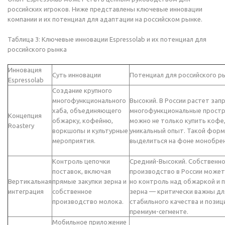
российских игроков. Ниже представлены ключевые инновации
компании и их потенциал для адаптации на российском рынке.
Таблица 3: Ключевые инновации Espressolab и их потенциал для
российского рынка
Инновация
Суть инновации
Потенциал для российского р
Espressolab
Создание крупного
многофункционального
Высокий. В России растет запр
хаба, объединяющего
многофункциональные простра
Концепция
обжарку, кофейню,
можно не только купить кофе,
Roastery
воркшопы и культурные
уникальный опыт. Такой форм
мероприятия.
выделиться на фоне монобре
Контроль цепочки
Средний-Высокий. Собственн
поставок, включая
производство в России може
Вертикальная
прямые закупки зерна и
но контроль над обжаркой и 
интеграция
собственное
зерна — критически важны дл
производство молока.
стабильного качества и позиц
премиум-сегменте.
Мобильное приложение