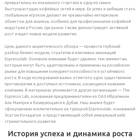
превратилась из локального стартапа в одну из самых
быстрорастущих кофейных сетей в мире. Ее успех и амбиции стать
глобальным игроком делают ее чрезвычайно интересным
объектом для анализа, особенно для профессионалов кофейной
индустрии в России, где рынок также демонстрирует активный
рост и ищет новые модели развития.
Цель данного аналитического обзора — провести глубокий
разбор бизнес-модели, стратегии и ключевых инноваций
Espressolab. Основное внимание будет уделено тем элементам,
которые могут быть адаптированы и применены на российском
рынке для повышения конкурентоспособности и устойчивого
роста. В ходе исследования важно отметить одно существенное
противоречие в доступных источниках, касающееся названия
компании. В материалах упоминается другая организация — The
Espresso Lab, основанная предпринимателем из ОАЭ Ибрагимом
Аль Маллухи и базирующаяся в Дубае. Наш анализ будет
сфокусирован исключительно на турецкой Espressolab, основанной
Эсатом Кочадагом и представляющей собой уникальный кейс
стремительного развития.
История успеха и динамика роста