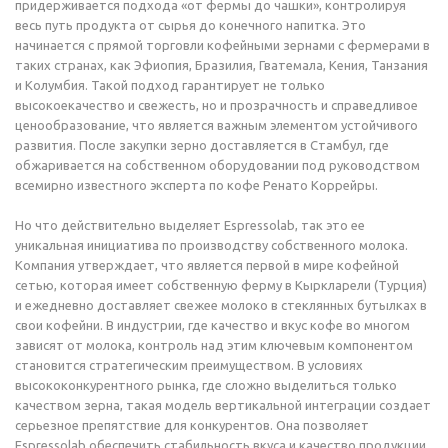
придерживается подхода «от фермы до чашки», контролируя
весь путь продукта от сырья до конечного напитка. Это
начинается с прямой торговли кофейными зернами с фермерами в
таких странах, как Эфиопия, Бразилия, Гватемала, Кения, Танзания
и Колумбия. Такой подход гарантирует не только
высокоекачество и свежесть, но и прозрачность и справедливое
ценообразование, что является важным элементом устойчивого
развития. После закупки зерно доставляется в Стамбул, где
обжаривается на собственном оборудовании под руководством
всемирно известного эксперта по кофе Ренато Коррейры.
Но что действительно выделяет Espressolab, так это ее
уникальная инициатива по производству собственного молока.
Компания утверждает, что является первой в мире кофейной
сетью, которая имеет собственную ферму в Кыркларели (Турция)
и ежедневно доставляет свежее молоко в стеклянных бутылках в
свои кофейни. В индустрии, где качество и вкус кофе во многом
зависят от молока, контроль над этим ключевым компонентом
становится стратегическим преимуществом. В условиях
высококонкурентного рынка, где сложно выделиться только
качеством зерна, такая модель вертикальной интеграции создает
серьезное препятствие для конкурентов. Она позволяет
Espressolab обеспечить стабильность вкуса и качество продукции,