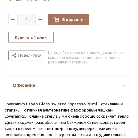
В корзину
Купить в 1 клик
Цена действительна только для интернет-
Поделиться
магазина и может отличаться от цен в
розничных магазинах
Описание
Loveramics
Urban Glass Twisted Espresso 70 ml
– стеклянные
стаканы - отличная альтернатива фарфоровым чашкам
Loveramics. Толщина стекла 5 мм очень хорошо сохраняет тепло.
Дизайн кружки, разработанный Саймоном Стивенсом, устроен
так, что преломляет свет по-разному, непрерывные линии
позволяют креме полностью раскрыться и дать удивительные