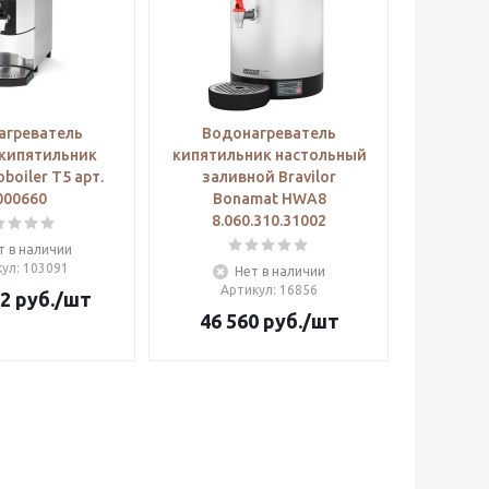
агреватель
Водонагреватель
кипятильник
кипятильник настольный
boiler T5 арт.
заливной Bravilor
000660
Bonamat HWA8
8.060.310.31002
т в наличии
кул
: 103091
Нет в наличии
Артикул
: 16856
82
руб.
/шт
46 560
руб.
/шт