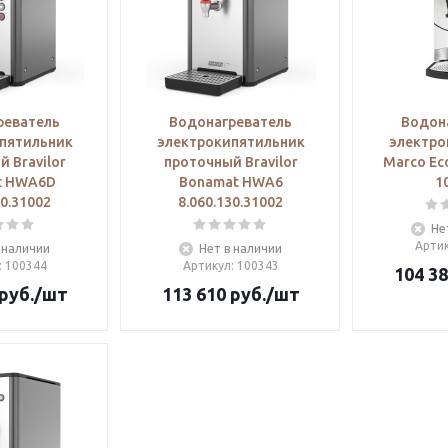
реватель
Водонагреватель
Водон
пятильник
электрокипятильник
электро
 Bravilor
проточный Bravilor
Marco Eco
t HWA6D
Bonamat HWA6
1
40.31002
8.060.130.31002
Не
Арти
 наличии
Нет в наличии
: 100344
Артикул
: 100343
104 3
руб.
/шт
113 610
руб.
/шт