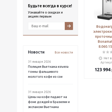
Будьте всегда в курсе!
Узнавайте о скидках и
акциях первым
Водонаг
электроки
проточный
Bonama
8.060.1
Новости
Все новости
Нет в
31 января 2026
Артику
Полиция Вьетнама изъяла
123 994
тонны фальшивого
молотого кофе из сои
31 января 2026
Цены на кофе падают на
фоне дождей в Бразилии и
экспансии Вьетнама