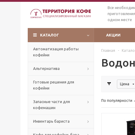
Все необходи
приготовления
одном месте
КАТАЛОГ
АКЦИИ
Автоматизация работы
Главная
-
Катало
кофейни
Водон
Альтернатива
Готовые решения для
Цена
кофейни
По популярности
Запасные части для
кофемашин
Инвентарь бариста
Кофе для кофейни, бара