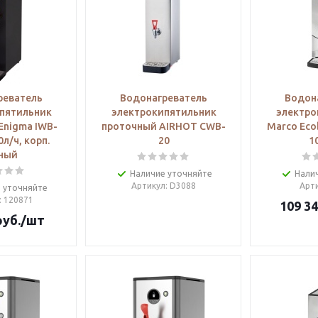
реватель
Водонагреватель
Водон
пятильник
электрокипятильник
электро
Enigma IWB-
проточный AIRHOT CWB-
Marco Ecob
0л/ч, корп.
20
1
ный
Наличие уточняйте
Нали
Артикул
: D3088
Арт
 уточняйте
: 120871
109 3
уб.
/шт