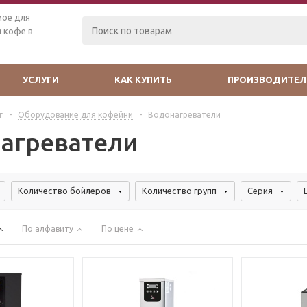
мое для
 кофе в
УСЛУГИ
КАК КУПИТЬ
ПРОИЗВОДИТЕЛ
г
-
Оборудование для кофейни
-
Водонагреватели
агреватели
Количество бойлеров
Количество групп
Серия
По алфавиту
По цене