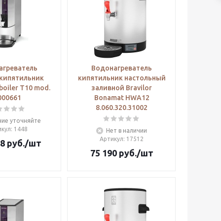
агреватель
Водонагреватель
кипятильник
кипятильник настольный
oiler T10 mod.
заливной Bravilor
000661
Bonamat HWA12
8.060.320.31002
чие уточняйте
икул
: 1448
Нет в наличии
Артикул
: 17512
48
руб.
/шт
75 190
руб.
/шт