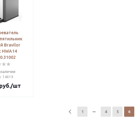
реватель
пятильник
 Bravilor
t HWA14
50.31002
 наличии
л
: 14619
руб.
/шт
1
4
5
6