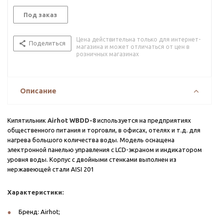
Под заказ
Цена действительна только для интернет-
Поделиться
магазина и может отличаться от цен в
розничных магазинах
Описание
Кипятильник
Airhot WBDD-8
используется на предприятиях
общественного питания и торговли, в офисах, отелях и т.д. для
нагрева большого количества воды. Модель оснащена
электронной панелью управления с LCD-экраном и индикатором
уровня воды. Корпус с двойными стенками выполнен из
нержавеющей стали AISI 201
Характеристики:
Бренд: Airhot;