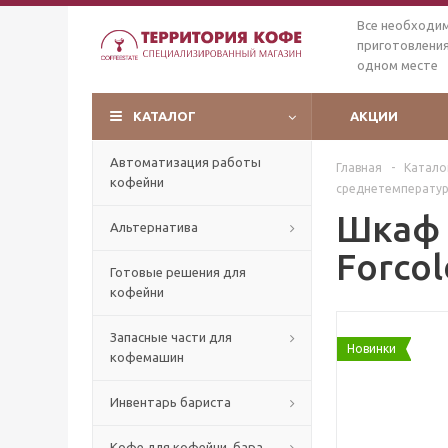
Все необходи
приготовления
одном месте
КАТАЛОГ
АКЦИИ
Автоматизация работы
Главная
-
Катало
кофейни
среднетемпературн
Шкаф 
Альтернатива
Forcol
Готовые решения для
кофейни
Запасные части для
Новинки
кофемашин
Инвентарь бариста
Кофе для кофейни, бара