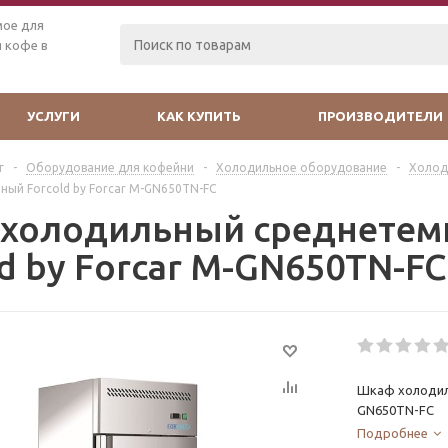
мое для
 кофе в
УСЛУГИ
КАК КУПИТЬ
ПРОИЗВОДИТЕЛИ
г
-
Оборудование для кофейни
-
Холодильное оборудование
-
Холод
ый Forcold by Forcar M-GN650TN-FC
холодильный среднетем
d by Forcar M-GN650TN-FC
Шкаф холодиль
GN650TN-FC
Подробнее