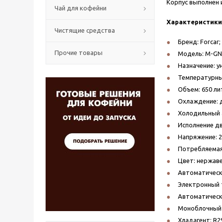
Корпус выполнен 
Чай для кофейни
Характеристики
Чистящие средства
Бренд: Forcar
;
Прочие товары
Модель: M-GN
Назначение: у
Температурный
Объем: 650 ли
Охлаждение: 
Холодильный а
Исполнение две
Напряжение: 2
Потребляемая 
Цвет: нержав
Автоматическ
Электронный 
Автоматическо
Моноблочный 
Хладагент: R2