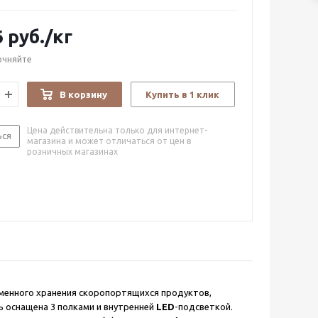
6
руб.
/кг
очняйте
В корзину
Купить в 1 клик
Цена действительна только для интернет-
ься
магазина и может отличаться от цен в
розничных магазинах
менного хранения скоропортящихся продуктов,
ь оснащена 3 полками и внутренней
LED
-подсветкой.