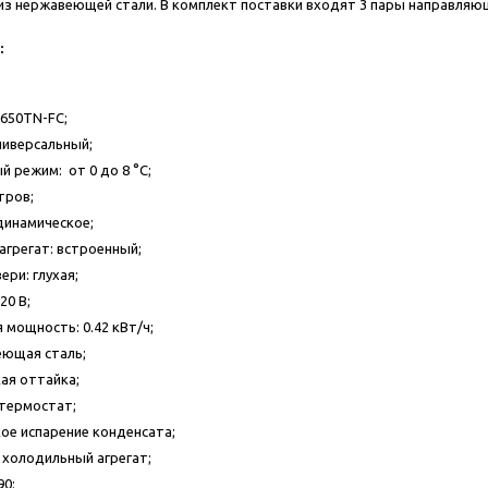
из нержавеющей стали. В комплект поставки входят 3 пары направля
:
650TN-FC;
ниверсальный;
 режим: от 0 до 8 °C;
тров;
динамическое;
грегат: встроенный;
ри: глухая;
20 В;
мощность: 0.42 кВт/ч;
еющая сталь;
ая оттайка;
термостат;
е испарение конденсата;
холодильный агрегат;
90;