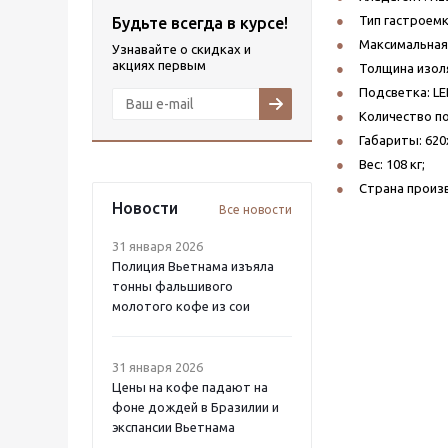
Тип гастроемк
Будьте всегда в курсе!
Максимальная 
Узнавайте о скидках и
акциях первым
Толщина изоля
Подсветка: LE
Количество по
Габариты: 620
Вес: 108 кг;
Страна произв
Новости
Все новости
31 января 2026
Полиция Вьетнама изъяла
тонны фальшивого
молотого кофе из сои
31 января 2026
Цены на кофе падают на
фоне дождей в Бразилии и
экспансии Вьетнама