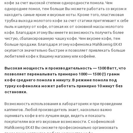
кофе за счет высокой степени однородности помола. Чем
однороднее помол, тем больше Вы можете работать со вкусом и
находить самые яркие и вкусные ноты. Кроме того, пластиковая
трубка выхода молотого кофе за счет статики притягивает к себе
пыль и шелуху от кофе, отсекая их от основной массы молотого
кофе. Благодаря этому Вы имеете возможность получить более
чистую, сбалансированную чашку кофе. Чем вкуснее кофе, тем
больше продажи. Благодаря этому кофемолка Mahlkoenig EK43
окупается значительно быстрее и позволяет привлекать больше
любителей кофе к Вашему магазину или кофейне.
Высокая мощность и производительность — 1300 Ватт, что
позволяет перемалывать примерно 1000 — 1500 (!) грамм
кофе среднего помола в минуту.
В режиме помола под
турку кофемолка может работать примерно 10 минут без
остановки.
Возможность использования в лабораториях и при проведении
каппингов. Любой производитель знает, насколько важно
оценивать кофе в его лучшем виде, видеть и показать
покупателям все его вкусовые возможности. С кофемолкой
Mahlkoenig EK43 Вы сможете профессионально организовать