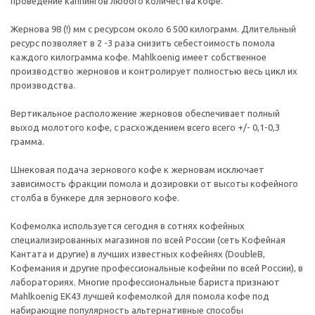
проведение каппингов любого количества кофе.
Жернова 98 (!) мм с ресурсом около 6 500 килограмм. Длительный
ресурс позволяет в 2 -3 раза снизить себестоимость помола
каждого килограмма кофе. Mahlkoenig имеет собственное
производство жерновов и контролирует полностью весь цикл их
производства.
Вертикальное расположение жерновов обеспечивает полный
выход молотого кофе, с расхождением всего всего +/- 0,1-0,3
грамма.
Шнековая подача зернового кофе к жерновам исключает
зависимость фракции помола и дозировки от высоты кофейного
столба в бункере для зернового кофе.
Кофемолка используется сегодня в сотнях кофейных
специализированных магазинов по всей России (сеть Кофейная
Кантата и другие) в лучших известных кофейнях (DoubleB,
Кофемания и другие профессиональные кофейни по всей России), в
лабораториях. Многие профессиональные бариста признают
Mahlkoenig ЕК43 лучшей кофемолкой для помола кофе под
набирающие популярность альтернативные способы