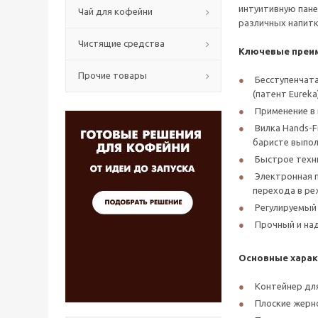
интуитивную пане
Чай для кофейни
различных напитко
Чистящие средства
Ключевые преи
Прочие товары
Бесступенчата
(патент Eureka
Применение в 
Вилка Hands-F
баристе выпол
Быстрое техни
Электронная п
перехода в ре
Регулируемый
Прочный и над
Основные харак
Контейнер для
Плоские жерно