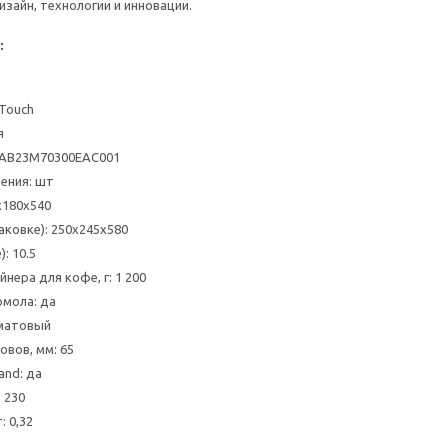
изайн, технологии и инновации.
:
 Touch
я
6AB23M70300EAC001
ения: шт
х180х540
аковке): 250х245х580
): 10.5
нера для кофе, г: 1 200
омола: да
 матовый
вов, мм: 65
nd: да
 230
: 0,32