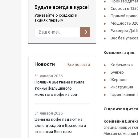
Производительн
Будьте всегда в курсе!
Скорость 1350
Узнавайте о скидках и
Прямой прив
акциях первым
Мощность 320
Размеры ДхШх
Вес без упаков
Комплектация:
Новости
Все новости
Кофемолка
Бункер
31 января 2026
Жернова
Полиция Вьетнама изъяла
Инструкция
тонны фальшивого
молотого кофе из сои
Гарантийный 
О производител
31 января 2026
Цены на кофе падают на
Компания Eurek
фоне дождей в Бразилии и
специализируется
экспансии Вьетнама
Миссия компании 