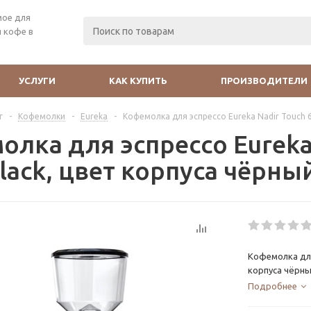
мое для
 кофе в
УСЛУГИ
КАК КУПИТЬ
ПРОИЗВОДИТЕЛИ
г
-
Кофемолки
-
Eureka
-
Кофемолка для эспрессо Eureka Nadir Touch 6
лка для эспрессо Eureka 
black, цвет корпуса чёрн
Кофемолка для 
корпуса чёрн
Подробнее