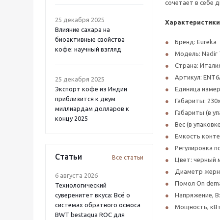
сочетает в себе д
25 декабря 2025
Характеристики
Влияние сахара на
биоактивные свойства
Бренд: Eureka
кофе: научный взгляд
Модель: Nadir
Страна: Итали
Артикул: ENT
25 декабря 2025
Экспорт кофе из Индии
Единица измер
приблизится к двум
Габариты: 230
миллиардам долларов к
Габариты (в уп
концу 2025
Вес (в упаковке
Емкость контей
Регулировка п
Статьи
Все статьи
Цвет: черный
Диаметр жерно
6 августа 2026
Помол On dema
Технологический
суверенитет вкуса: Всё о
Напряжение, В:
системах обратного осмоса
Мощность, кВт
BWT bestaqua ROC для