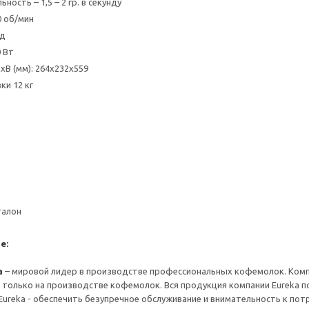
ость – 1,5 – 2 гр. в секунду
 об/мин
од
 Вт
В (мм): 264х232х559
ки 12 кг
талон
е:
a
– мировой лидер в производстве профессиональных кофемолок. Компан
 только на производстве кофемолок. Вся продукция компании Eureka 
Eureka - обеспечить безупречное обслуживание и внимательность к по