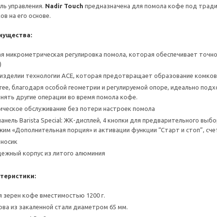
ль управления.
Nadir Touch
предназначена для помола кофе под тради
в на его основе.
мущества:
я микрометрическая регулировка помола, которая обеспечивает точно
)
изделии технологии ACE, которая предотвращает образование комко
ree, благодаря особой геометрии и регулируемой опоре, идеально под
нять другие операции во время помола кофе.
ческое обслуживание без потери настроек помола
анель Barista Special: ЖК-дисплей, 4 кнопки для предварительного вы
жим «Дополнительная порция» и активации функции “Старт и стоп”, сче
 носик
ежный корпус из литого алюминия
теристики:
 зерен кофе вместимостью 1200 г.
ва из закаленной стали диаметром 65 мм.