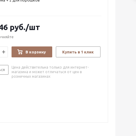
рна + 2 для порошков
46
руб.
/шт
очняйте
В корзину
Купить в 1 клик
Цена действительна только для интернет-
ься
магазина и может отличаться от цен в
розничных магазинах