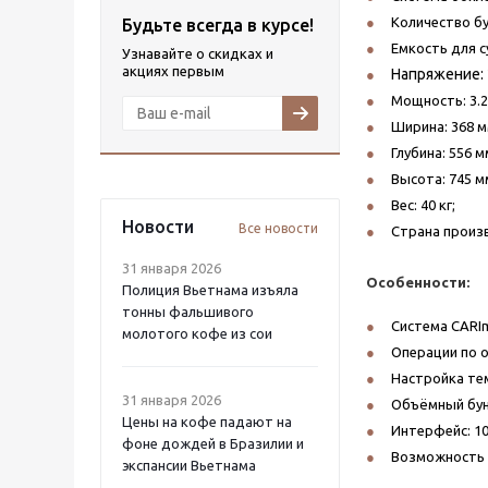
Количество бун
Будьте всегда в курсе!
Емкость для с
Узнавайте о скидках и
акциях первым
Напряжение: 
Мощность: 3.2
Ширина: 368 м
Глубина: 556 м
Высота: 745 м
Вес: 40 кг;
Новости
Все новости
Страна произв
31 января 2026
Особенности:
Полиция Вьетнама изъяла
тонны фальшивого
Система CARImi
молотого кофе из сои
Операции по 
Настройка те
31 января 2026
Объёмный бунк
Цены на кофе падают на
Интерфейс: 1
фоне дождей в Бразилии и
Возможность 
экспансии Вьетнама