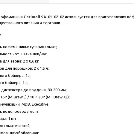
 кофемашина
Carimali SA-01-02-02
используется для приготовления кофе
ественного питания и торговли.
:
ь кофемашины: суперавтомат;
ьность от 200 чашек/час;
для зерна: 2 x 0,6 кг;
 для порошков: 2 x 1,5 л;
го бойлера: 1 л;
о бойлера: 1 л;
 диспенсера до поддона: 80-200 мм;
6 г (М-Brew L) / 10 ÷ 20 г (M - Brew XL);
уникации: MDB, Executive.
 водопроводу: есть;
ра: 1 шт.;
автоматический;
ров: двухбойлерная;