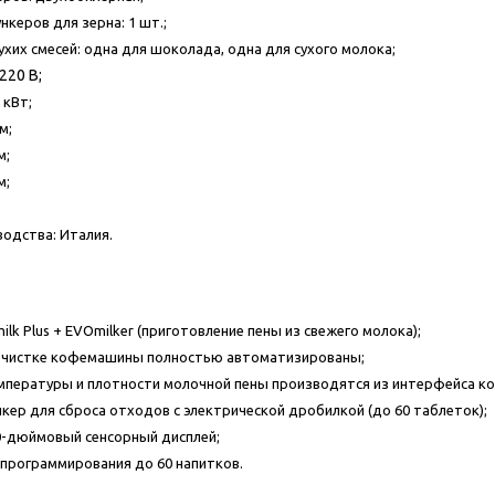
керов для зерна: 1 шт.;
ухих смесей: одна для шоколада, одна для сухого молока;
220 В;
 кВт;
м;
м;
м;
одства: Италия.
lk Plus + EVOmilker (приготовление пены из свежего молока);
очистке кофемашины полностью автоматизированы;
мпературы и плотности молочной пены производятся из интерфейса 
ер для сброса отходов с электрической дробилкой (до 60 таблеток);
0-дюймовый сенсорный дисплей;
программирования до 60 напитков.