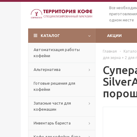
Все необходи
приготовления
одном месте
КАТАЛОГ
АКЦИИ
Автоматизация работы
Главная
-
Катало
кофейни
для зерна + 2 для
Супер
Альтернатива
Silver
Готовые решения для
поро
кофейни
Запасные части для
кофемашин
Инвентарь бариста
Кофе для кофейни, бара