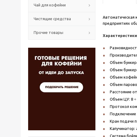
Чай для кофейни
Автоматическая
Чистящие средства
предприятиях общ
Прочие товары
Характеристики
Разновидност
Производител
Объем бункера 
Объем бункеров
Объем кофейно
Объем паровог
Расстояние от
Объем ЦУ: 8 ÷ 1
Протокол комм
Подключение к
Кран подачи па
Капучинатор: 
Система бойле