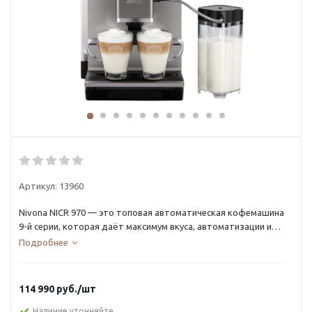
Артикул:
13960
Nivona NICR 970 — это топовая автоматическая кофемашина
9-й серии, которая даёт максимум вкуса, автоматизации и
комфорта.
Подробнее
Эспрессо, капучино и латте готовятся одним нажатием — с
возможностью точной настройки и стабильным
результатом.
114 990
руб.
/шт
Наличие уточняйте